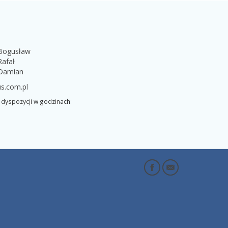
 Bogusław
Rafał
 Damian
s.com.pl
dyspozycji w godzinach: