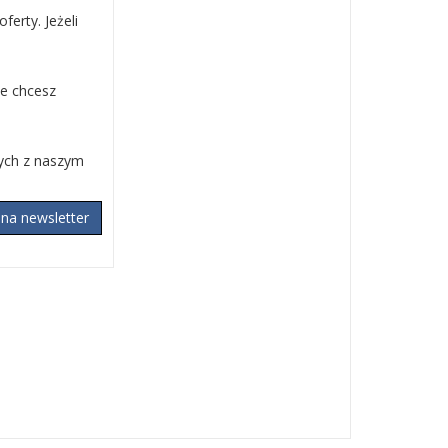
erty. Jeżeli
ie chcesz
nych z naszym
 na newsletter