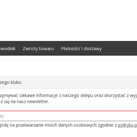
ewodnik
Zwroty towaru
Płatności \ dostawy
zego klubu.
trzymywać ciekawe informacje z naszego sklepu oraz skorzystać z wy
z się na nasz newsletter.
odę na przetwarzanie moich danych osobowych zgodnie z
polityką 