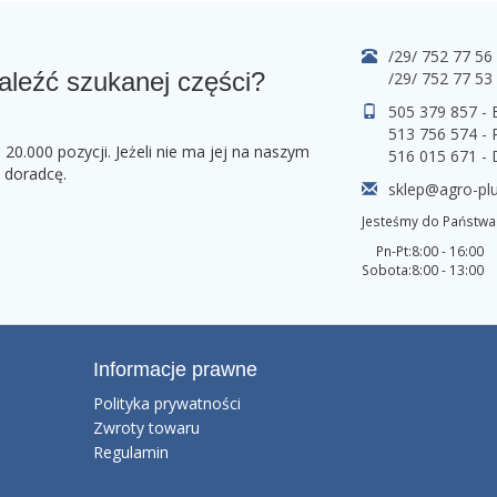
/29/ 752 77 56
aleźć szukanej części?
/29/ 752 77 53
505 379 857 -
513 756 574 - 
0.000 pozycji. Jeżeli nie ma jej na naszym
516 015 671 -
o doradcę.
sklep@agro-plu
Jesteśmy do Państwa 
Pn-Pt:
8:00 - 16:00
Sobota:
8:00 - 13:00
Informacje prawne
Polityka prywatności
Zwroty towaru
Regulamin