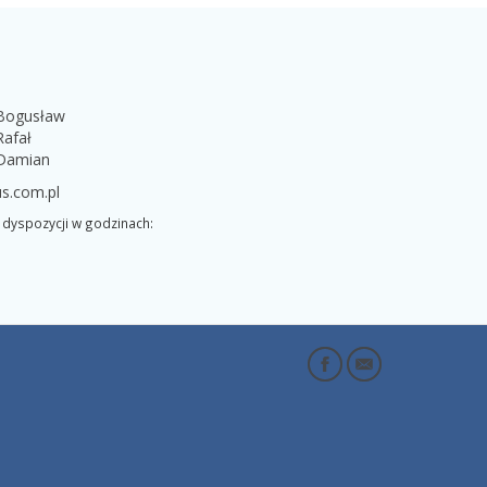
 Bogusław
Rafał
 Damian
s.com.pl
dyspozycji w godzinach: