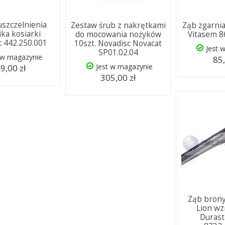
uszczelnienia
Zestaw śrub z nakrętkami
Ząb zgarnia
ika kosiarki
do mocowania nożyków
Vitasem 8
c 442.250.001
10szt. Novadisc Novacat
Jest 
SP01.02.04
 w magazynie
85,
Jest w magazynie
9,00 zł
305,00 zł
Ząb brony
Lion w
Durast