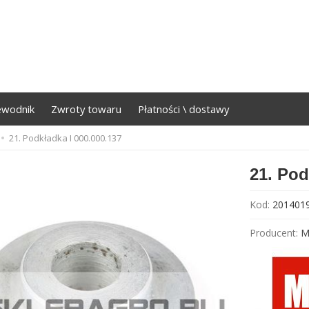
ewodnik
Zwroty towaru
Płatności \ dostawy
21. Podkładka I 000.000.137
21. Pod
Kod:
201401
Producent:
M