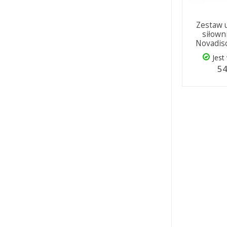
Zestaw 
siłown
Novadis
Jest
54