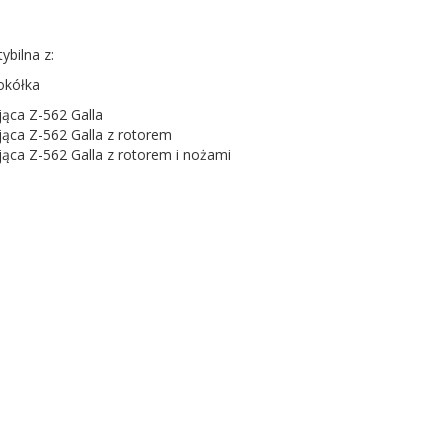
bilna z:
okółka
jąca Z-562 Galla
jąca Z-562 Galla z rotorem
jąca Z-562 Galla z rotorem i nożami