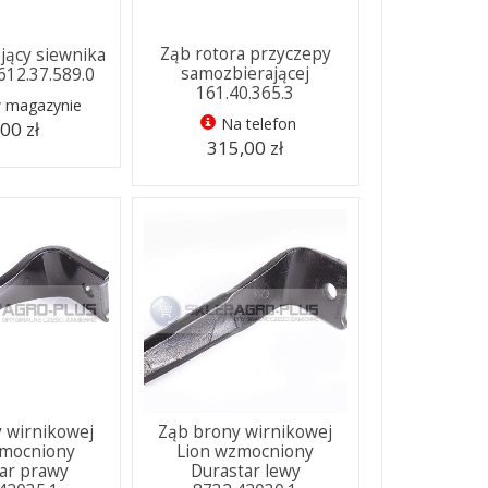
Ząb rotora przyczepy
jący siewnika
samozbierającej
612.37.589.0
161.40.365.3
w magazynie
Na telefon
00 zł
315,00 zł
 wirnikowej
Ząb brony wirnikowej
zmocniony
Lion wzmocniony
ar prawy
Durastar lewy