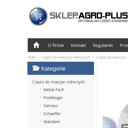
O firmie
Kontakt
Regulamin
Prz
Start
Części do maszyn rolniczych
Części do maszyn
Kategorie
Części do maszyn rolniczych
Metal-Fach
Poettinger
Samasz
Schaeffer
Mandam