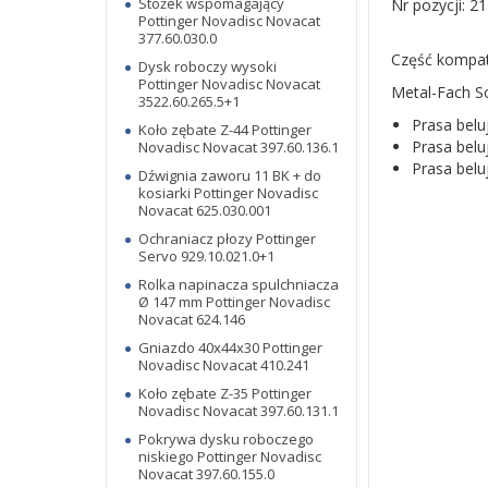
Stożek wspomagający
Nr pozycji: 21
Pottinger Novadisc Novacat
377.60.030.0
Część kompaty
Dysk roboczy wysoki
Pottinger Novadisc Novacat
Metal-Fach S
3522.60.265.5+1
Prasa belu
Koło zębate Z-44 Pottinger
Prasa belu
Novadisc Novacat 397.60.136.1
Prasa belu
Dźwignia zaworu 11 BK + do
kosiarki Pottinger Novadisc
Novacat 625.030.001
Ochraniacz płozy Pottinger
Servo 929.10.021.0+1
Rolka napinacza spulchniacza
Ø 147 mm Pottinger Novadisc
Novacat 624.146
Gniazdo 40x44x30 Pottinger
Novadisc Novacat 410.241
Koło zębate Z-35 Pottinger
Novadisc Novacat 397.60.131.1
Pokrywa dysku roboczego
niskiego Pottinger Novadisc
Novacat 397.60.155.0