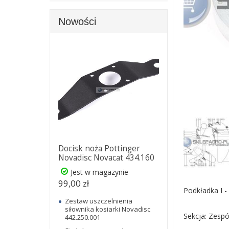
Nowości
Docisk noża Pottinger
Novadisc Novacat 434.160
Jest w magazynie
99,00 zł
Podkładka I -
Zestaw uszczelnienia
siłownika kosiarki Novadisc
Sekcja: Zespó
442.250.001