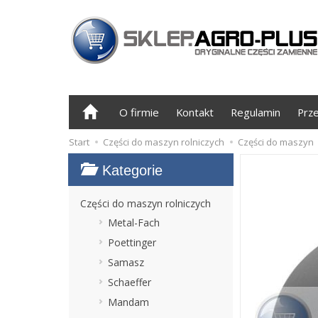
O firmie
Kontakt
Regulamin
Prz
Start
Części do maszyn rolniczych
Części do maszyn
Kategorie
Części do maszyn rolniczych
Metal-Fach
Poettinger
Samasz
Schaeffer
Mandam