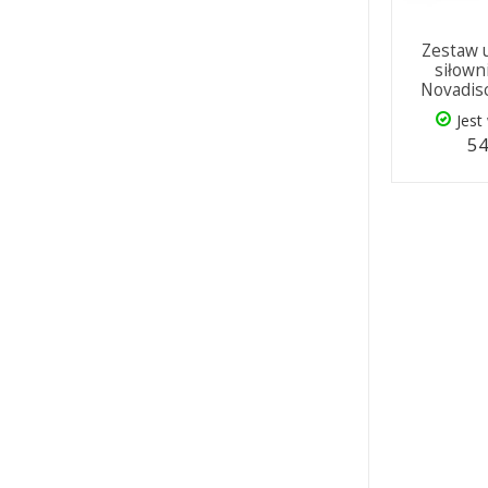
Zestaw 
siłown
Novadis
Jest
54