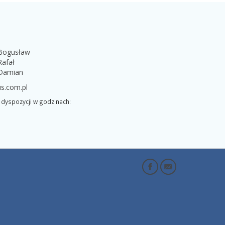
 Bogusław
Rafał
 Damian
s.com.pl
dyspozycji w godzinach: