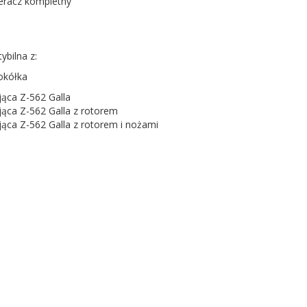
ieracz kompletny
bilna z:
okółka
jąca Z-562 Galla
jąca Z-562 Galla z rotorem
jąca Z-562 Galla z rotorem i nożami