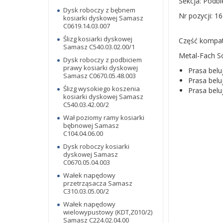
Sekcja: Podb
Dysk roboczy z bębnem
Nr pozycji: 16
kosiarki dyskowej Samasz
C0619.14.03.007
Ślizg kosiarki dyskowej
Część kompaty
Samasz C540.03.02.00/1
Metal-Fach S
Dysk roboczy z podbiciem
prawy kosiarki dyskowej
Prasa belu
Samasz C0670.05.48.003
Prasa belu
Ślizg wysokiego koszenia
Prasa belu
kosiarki dyskowej Samasz
C540.03.42.00/2
Wał poziomy ramy kosiarki
bębnowej Samasz
C104.04.06.00
Dysk roboczy kosiarki
dyskowej Samasz
C0670.05.04.003
Wałek napędowy
przetrząsacza Samasz
C310.03.05.00/2
Wałek napędowy
wielowypustowy (KDT,Z010/2)
Samasz C224.02.04.00