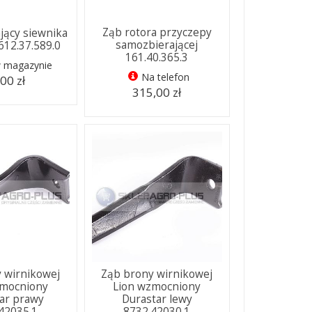
Ząb rotora przyczepy
jący siewnika
samozbierającej
612.37.589.0
161.40.365.3
w magazynie
Na telefon
00 zł
315,00 zł
 wirnikowej
Ząb brony wirnikowej
zmocniony
Lion wzmocniony
ar prawy
Durastar lewy
42035.1
8732.42030.1