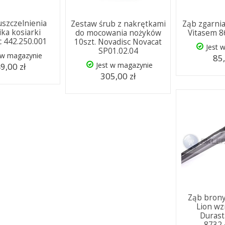
uszczelnienia
Zestaw śrub z nakrętkami
Ząb zgarnia
ika kosiarki
do mocowania nożyków
Vitasem 8
c 442.250.001
10szt. Novadisc Novacat
Jest 
SP01.02.04
 w magazynie
85,
Jest w magazynie
9,00 zł
305,00 zł
Ząb brony
Lion w
Durast
8732.