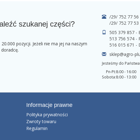
/29/ 752 77 56
aleźć szukanej części?
/29/ 752 77 53
505 379 857 -
513 756 574 - 
0.000 pozycji. Jeżeli nie ma jej na naszym
516 015 671 -
o doradcę.
sklep@agro-plu
Jesteśmy do Państwa 
Pn-Pt:
8:00 - 16:00
Sobota:
8:00 - 13:00
Informacje prawne
Polityka prywatności
Zwroty towaru
Regulamin