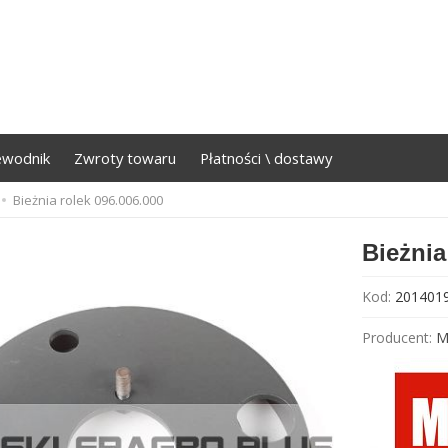
ewodnik
Zwroty towaru
Płatności \ dostawy
Bieżnia rolek 096.006.000
Bieżnia
Kod:
201401
Producent:
M