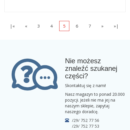
|«
«
3
4
5
6
7
»
»|
Nie możesz
znaleźć szukanej
części?
Skontaktuj się z nami!
Nasz magazyn to ponad 20.000
pozycji. Jeżeli nie ma jej na
naszym sklepie, zapytaj
naszego doradcę.
/29/ 752 77 56
/29/ 752 77 53