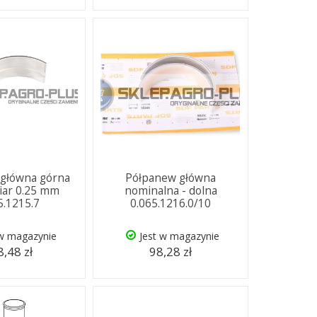
główna górna
Półpanew główna
ar 0.25 mm
nominalna - dolna
5.1215.7
0.065.1216.0/10
 w magazynie
Jest w magazynie
,48 zł
98,28 zł