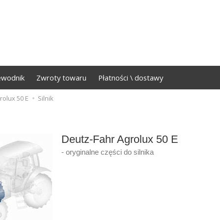
ewodnik
Zwroty towaru
Płatności \ dostawy
rolux 50 E
Silnik
Deutz-Fahr Agrolux 50 E
- oryginalne części do silnika