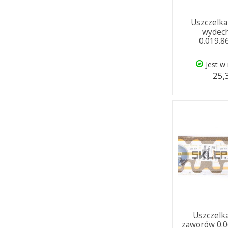
Uszczelka
wydec
0.019.8
Jest w
25,
Uszczelk
zaworów 0.0