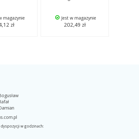
 w magazynie
Jest w magazynie
,12 zł
202,49 zł
 Bogusław
Rafał
 Damian
s.com.pl
dyspozycji w godzinach: