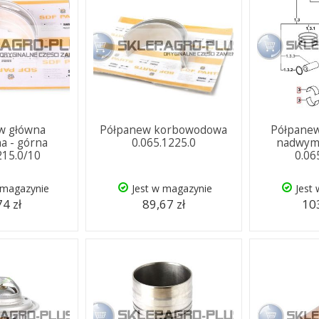
w główna
Półpanew korbowodowa
Półpane
a - górna
0.065.1225.0
nadwym
215.0/10
0.06
 magazynie
Jest w magazynie
Jest
74 zł
89,67 zł
103