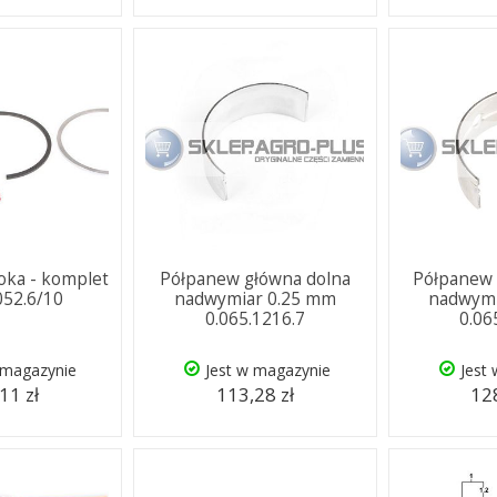
łoka - komplet
Półpanew główna dolna
Półpanew 
052.6/10
nadwymiar 0.25 mm
nadwymi
0.065.1216.7
0.06
 magazynie
Jest w magazynie
Jest
11 zł
113,28 zł
128