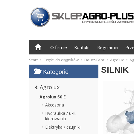
O firmie
Kontakt
Regulamin
Prz
Start
Części do ciągników
Deutz-Fahr
Agrolux
Ag
SILNIK
Kategorie
Agrolux
Agrolux 50 E
Akcesoria
Hydraulika / ukł.
kierowania
Elektryka / czujniki