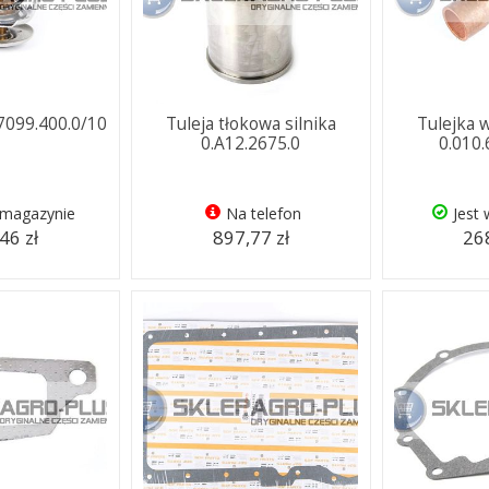
7099.400.0/10
Tuleja tłokowa silnika
Tulejka 
0.A12.2675.0
0.010
 magazynie
Na telefon
Jest
46 zł
897,77 zł
268