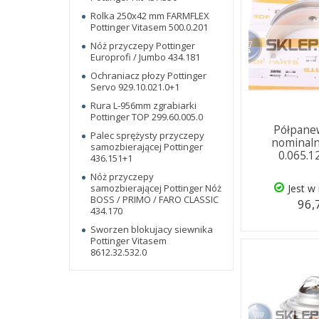
Rolka 250x42 mm FARMFLEX
Pottinger Vitasem 500.0.201
Nóż przyczepy Pottinger
Europrofi / Jumbo 434.181
Ochraniacz płozy Pottinger
Servo 929.10.021.0+1
Rura L-956mm zgrabiarki
Pottinger TOP 299.60.005.0
Półpane
Palec sprężysty przyczepy
nominaln
samozbierającej Pottinger
0.065.1
436.151+1
Nóż przyczepy
samozbierającej Pottinger Nóż
Jest w
BOSS / PRIMO / FARO CLASSIC
96,
434.170
Sworzen blokujacy siewnika
Pottinger Vitasem
8612.32.532.0