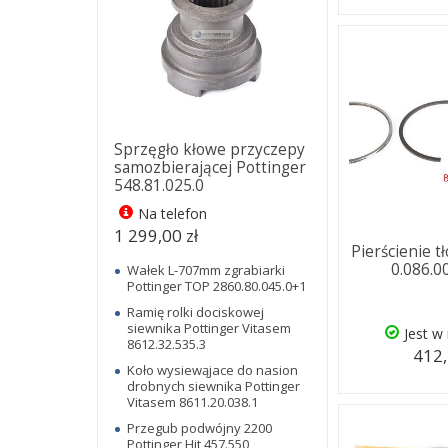
Sprzęgło kłowe przyczepy
samozbierającej Pottinger
548.81.025.0
Na telefon
1 299,00 zł
Pierścienie t
0.086.0
Wałek L-707mm zgrabiarki
Pottinger TOP 2860.80.045.0+1
Ramię rolki dociskowej
siewnika Pottinger Vitasem
Jest w
8612.32.535.3
412,
Koło wysiewąjace do nasion
drobnych siewnika Pottinger
Vitasem 8611.20.038.1
Przegub podwójny 2200
Pottinger Hit 457.550