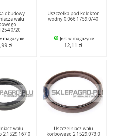
ka obudowy
Uszczelka pod kolektor
niacza wału
wodny 0.066.1759.0/40
bowego
.1254.0/20
 w magazynie
Jest w magazynie
,99 zł
12,11 zł
lniacz wału
Uszczelniacz wału
 2.1529.167.0
korbowego 2.1529.073.0