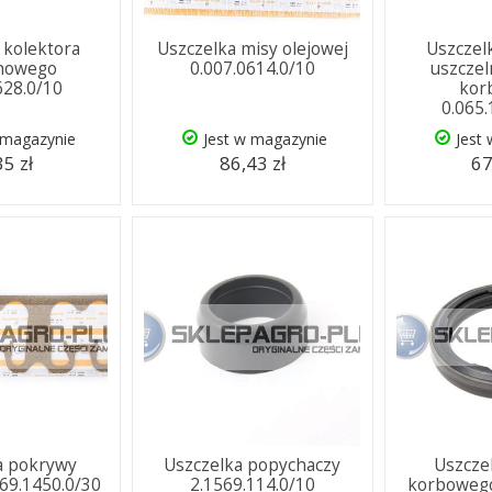
 kolektora
Uszczelka misy olejowej
Uszczel
howego
0.007.0614.0/10
uszczel
628.0/10
kor
0.065
 magazynie
Jest w magazynie
Jest
35 zł
86,43 zł
67
a pokrywy
Uszczelka popychaczy
Uszcze
69.1450.0/30
2.1569.114.0/10
korbowego