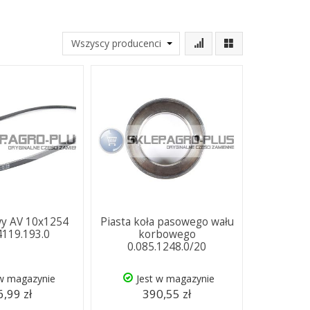
wy AV 10x1254
Piasta koła pasowego wału
119.193.0
korbowego
0.085.1248.0/20
 w magazynie
Jest w magazynie
,99 zł
390,55 zł