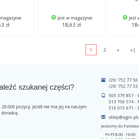
 magazynie
Jest w magazynie
Jest
53 zł
18,63 zł
184
1
2
»
»|
/29/ 752 77 56
aleźć szukanej części?
/29/ 752 77 53
505 379 857 -
513 756 574 - 
0.000 pozycji. Jeżeli nie ma jej na naszym
516 015 671 -
o doradcę.
sklep@agro-plu
Jesteśmy do Państwa 
Pn-Pt:
8:00 - 16:00