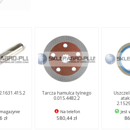
2.1631.415.2
Tarcza hamulca tylnego
Uszczel
0.015.4482.2
atak
2.152
 magazynie
Na telefon
Jest
6 zł
580,44 zł
86