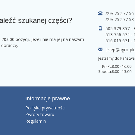
/29/ 752 77 56
aleźć szukanej części?
/29/ 752 77 53
505 379 857 -
513 756 574 - 
0.000 pozycji. Jeżeli nie ma jej na naszym
516 015 671 -
o doradcę.
sklep@agro-plu
Jesteśmy do Państwa 
Pn-Pt:
8:00 - 16:00
Sobota:
8:00 - 13:00
Informacje prawne
Polityka prywatności
Zwroty towaru
Regulamin