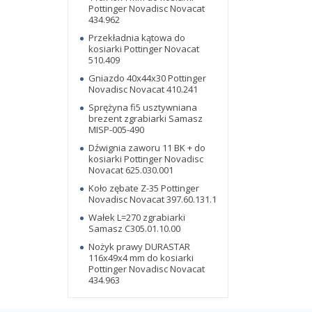
Pottinger Novadisc Novacat
434.962
Przekładnia kątowa do
kosiarki Pottinger Novacat
510.409
Gniazdo 40x44x30 Pottinger
Novadisc Novacat 410.241
Sprężyna fi5 usztywniana
brezent zgrabiarki Samasz
MISP-005-490
Dźwignia zaworu 11 BK + do
kosiarki Pottinger Novadisc
Novacat 625.030.001
Koło zębate Z-35 Pottinger
Novadisc Novacat 397.60.131.1
Wałek L=270 zgrabiarki
Samasz C305.01.10.00
Nożyk prawy DURASTAR
116x49x4 mm do kosiarki
Pottinger Novadisc Novacat
434.963