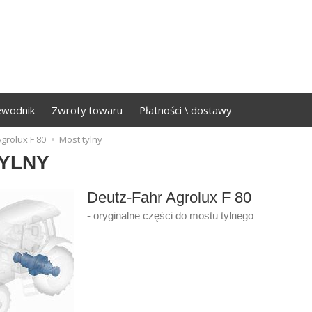
ewodnik
Zwroty towaru
Płatności \ dostawy
grolux F 80
Most tylny
YLNY
Deutz-Fahr Agrolux F 80
- oryginalne części do mostu tylnego