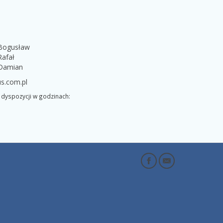
 Bogusław
Rafał
 Damian
s.com.pl
dyspozycji w godzinach: