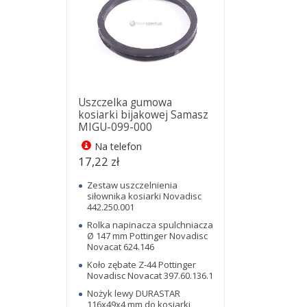
Uszczelka gumowa
kosiarki bijakowej Samasz
MIGU-099-000
Na telefon
17,22 zł
Zestaw uszczelnienia
siłownika kosiarki Novadisc
442.250.001
Rolka napinacza spulchniacza
Ø 147 mm Pottinger Novadisc
Novacat 624.146
Koło zębate Z-44 Pottinger
Novadisc Novacat 397.60.136.1
Nożyk lewy DURASTAR
116x49x4 mm do kosiarki