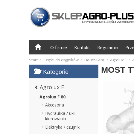
O firmie
Kontakt
Regulamin
Prz
Start
Części do ciągników
Deutz-Fahr
Agrolux F
A
MOST T
Kategorie
Agrolux F
Agrolux F 80
Akcesoria
Hydraulika / ukł.
kierowania
Elektryka / czujniki