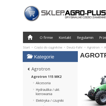
O firmie
Kontakt
Regulamin
Prz
Start
Części do ciągników
Deutz-Fahr
Agrotron
A
AGROTR
Kategorie
Agrotron
Agrotron 115 MK2
Akcesoria
Hydraulika / ukł.
kierowania
Elektryka / czujniki