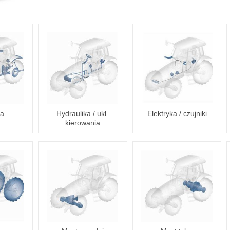
ia
Hydraulika / ukł.
Elektryka / czujniki
kierowania