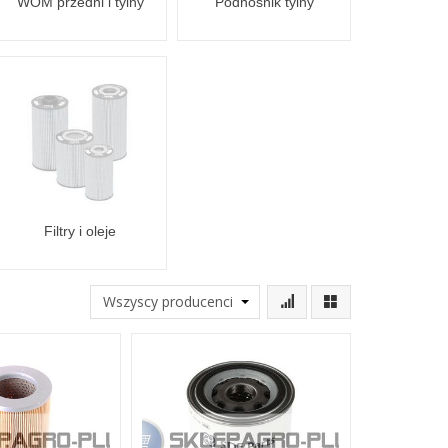
WOM przedni i tylny
Podnośnik tylny
Filtry i oleje