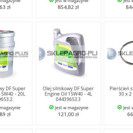
 magazynie
Jest w magazynie
Jest
63 zł
854,82 zł
844
owy DF Super
Olej silnikowy DF Super
Pierścień 
 15W40 - 20L
Engine Oil 15W40 - 4L
30 x 2
9653.2
04439653.3
 magazynie
Jest w magazynie
Jest
89 zł
121,00 zł
66