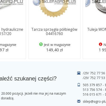
 hydrauliczne
Tarcza sprzęgła półbiegów
Tuleja WOM
157/20
04416760
 magazynie
Jest w magazynie
N
97 zł
149,40 zł
1 95
/29/ 752 77 56
aleźć szukanej części?
/29/ 752 77 53
505 379 857 -
513 756 574 - 
0.000 pozycji. Jeżeli nie ma jej na naszym
516 015 671 -
o doradcę.
sklep@agro-plu