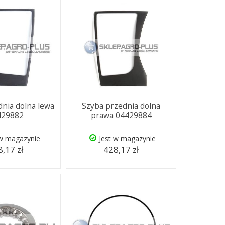
nia dolna lewa
Szyba przednia dolna
429882
prawa 04429884
 w magazynie
Jest w magazynie
,17 zł
428,17 zł