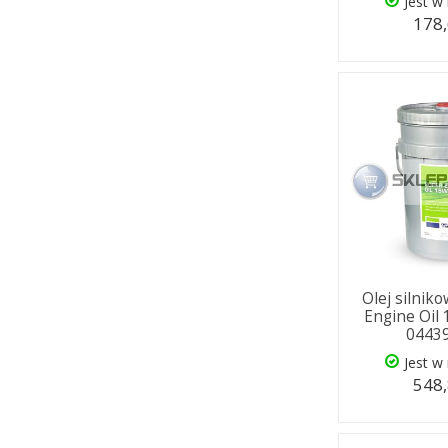
Jest w
178,
Olej silnik
Engine Oil
0443
Jest w
548,