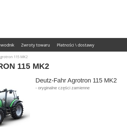
ewodnik
Zwroty towaru
Płatności \ dostawy
grotron 115 MK2
ON 115 MK2
Deutz-Fahr Agrotron 115 MK2
- oryginalne części zamienne