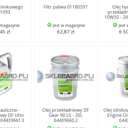
 silnikowego
Filtr paliwa 01180597
Olej hy
31093
przekładn
10W30 - 20
 magazynie
Jest w magazynie
Jest
45 zł
62,87 zł
6 50
rauliczno-
Olej przekładniowy DF
Olej silnik
owy DF Utto
Gear 90 LS - 20L
Engine Oi
 04439661.3
04439660.2
044