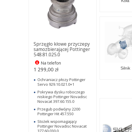
Koła
Sprzęgło kłowe przyczepy
samozbierającej Pottinger
548.81.025.0
Na telefon
Silnik
1 299,00 zł
Ochraniacz płozy Pottinger
Servo 929.10.021.0+1
Pokrywa dysku roboczego
niskiego Pottinger Novadisc
Novacat 397.60.155.0
Przegub podwójny 2200
Pottinger Hit 457.550
Stożek wspomagający
Pottinger Novadisc Novacat
377.60.030.0