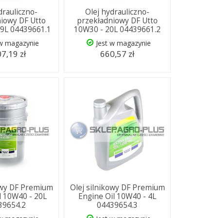
drauliczno-
Olej hydrauliczno-
iowy DF Utto
przekładniowy DF Utto
9L 04439661.1
10W30 - 20L 04439661.2
 w magazynie
Jest w magazynie
7,19 zł
660,57 zł
owy DF Premium
Olej silnikowy DF Premium
l 10W40 - 20L
Engine Oil 10W40 - 4L
39654.2
04439654.3