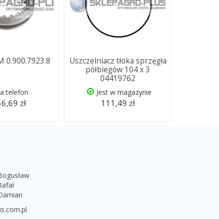
 0.900.7923.8
Uszczelniacz tłoka sprzęgła
półbiegów 104 x 3
04419762
a telefon
Jest w magazynie
6,69 zł
111,49 zł
 Bogusław
Rafał
 Damian
s.com.pl