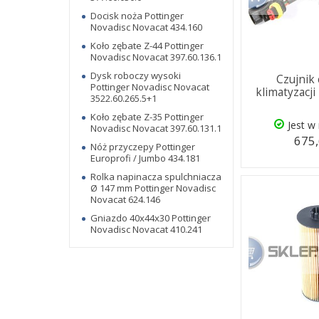
Docisk noża Pottinger
Novadisc Novacat 434.160
Koło zębate Z-44 Pottinger
Novadisc Novacat 397.60.136.1
Dysk roboczy wysoki
Czujnik 
Pottinger Novadisc Novacat
klimatyzacji
3522.60.265.5+1
Koło zębate Z-35 Pottinger
Jest w
Novadisc Novacat 397.60.131.1
675,
Nóż przyczepy Pottinger
Europrofi / Jumbo 434.181
Rolka napinacza spulchniacza
Ø 147 mm Pottinger Novadisc
Novacat 624.146
Gniazdo 40x44x30 Pottinger
Novadisc Novacat 410.241