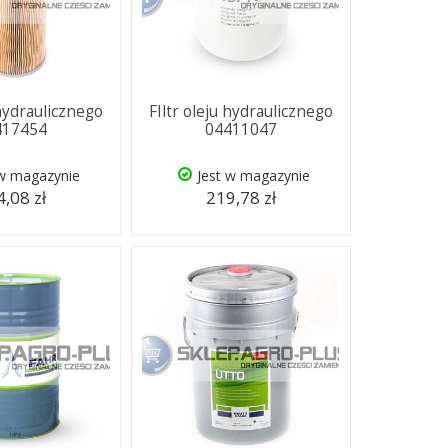
 hydraulicznego
FIltr oleju hydraulicznego
417454
04411047
 w magazynie
Jest w magazynie
,08 zł
219,78 zł