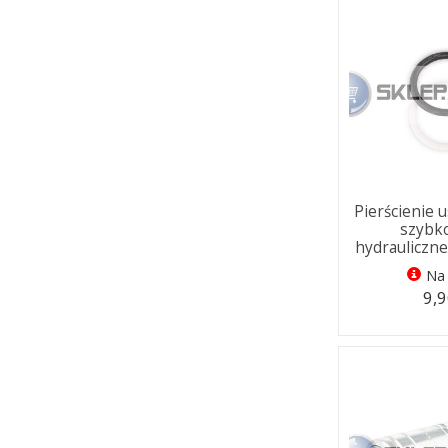
Pierścienie 
szybk
hydrauliczn
Na 
9,9