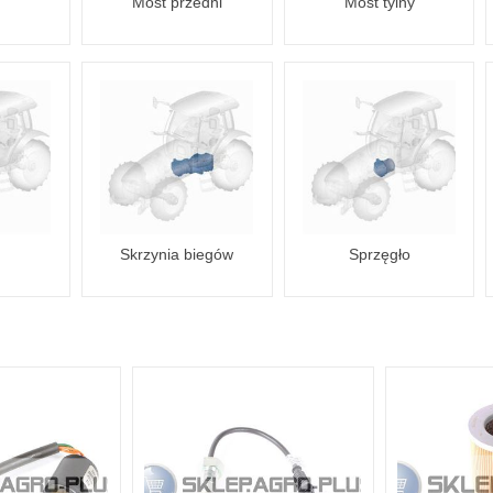
Most przedni
Most tylny
Skrzynia biegów
Sprzęgło