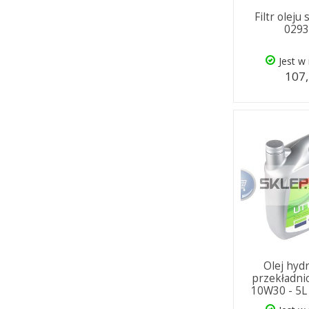
Filtr oleju
029
Jest w
107,
Olej hyd
przekładni
10W30 - 5L