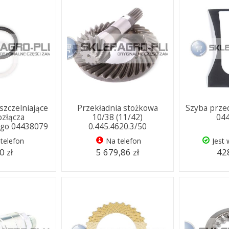
uszczelniające
Przekładnia stożkowa
Szyba przed
ozłącza
10/38 (11/42)
04
ego 04438079
0.445.4620.3/50
telefon
Na telefon
Jest
0 zł
5 679,86 zł
428