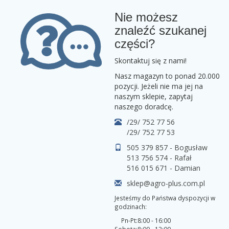
Nie możesz
znaleźć szukanej
części?
Skontaktuj się z nami!
Nasz magazyn to ponad 20.000
pozycji. Jeżeli nie ma jej na
naszym sklepie, zapytaj
naszego doradcę.
/29/ 752 77 56
/29/ 752 77 53
505 379 857 - Bogusław
513 756 574 - Rafał
516 015 671 - Damian
sklep@agro-plus.com.pl
Jesteśmy do Państwa dyspozycji w
godzinach:
Pn-Pt:
8:00 - 16:00