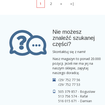
1
2
»
»|
Nie możesz
znaleźć szukanej
części?
Skontaktuj się z nami!
Nasz magazyn to ponad 20.000
pozycji. Jeżeli nie ma jej na
naszym sklepie, zapytaj
naszego doradcę.
/29/ 752 77 56
/29/ 752 77 53
505 379 857 - Bogusław
513 756 574 - Rafał
516 015 671 - Damian