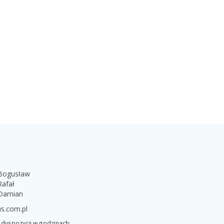
 Bogusław
Rafał
 Damian
s.com.pl
dyspozycji w godzinach: