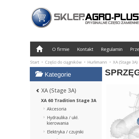
O firmie
Kontakt
Regulamin
Prz
Start
Części do ciągników
Hurlimann
XA (Stage 3A)
SPRZĘ
Kategorie
XA (Stage 3A)
XA 60 Tradition Stage 3A
Akcesoria
Hydraulika / ukł.
kierowania
Elektryka / czujniki