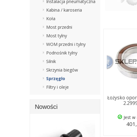
Instalacja pneumatyczna
Kabina / karoseria
Koła
Most przedni
Most tylny
WOM przedni i tylny
Podnośnik tylny
Silnik
Skrzynia biegów
Sprzęgło
Filtry i oleje
Łożysko opo
2.299
Nowości
Jest w
401,