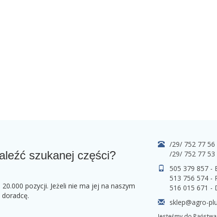
/29/ 752 77 56
aleźć szukanej części?
/29/ 752 77 53
505 379 857 -
513 756 574 - 
0.000 pozycji. Jeżeli nie ma jej na naszym
516 015 671 -
o doradcę.
sklep@agro-plu
Jesteśmy do Państwa 