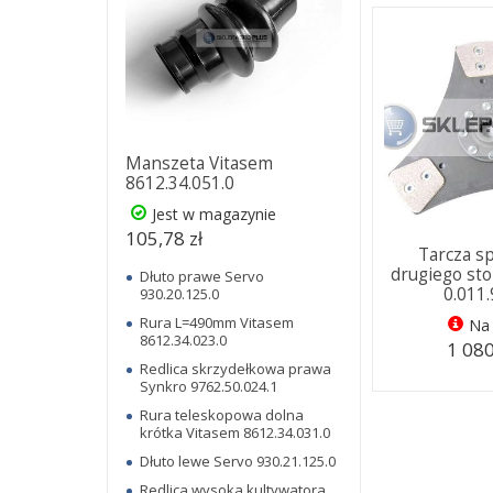
Manszeta Vitasem
8612.34.051.0
Jest w magazynie
105,78 zł
Tarcza s
drugiego st
Dłuto prawe Servo
0.011
930.20.125.0
Rura L=490mm Vitasem
Na 
8612.34.023.0
1 080
Redlica skrzydełkowa prawa
Synkro 9762.50.024.1
Rura teleskopowa dolna
krótka Vitasem 8612.34.031.0
Dłuto lewe Servo 930.21.125.0
Redlica wysoka kultywatora