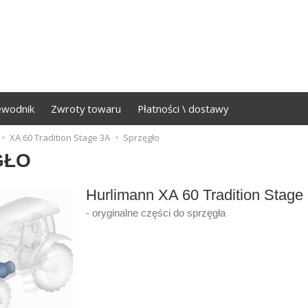
ewodnik
Zwroty towaru
Płatności \ dostawy
XA 60 Tradition Stage 3A
Sprzęgło
GŁO
Hurlimann XA 60 Tradition Stage
- oryginalne części do sprzęgła