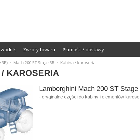
ewodnik
Zwroty towaru
Płatności \ dostawy
 3B)
Mach 200 ST Stage 3B
Kabina / karoseria
 / KAROSERIA
Lamborghini Mach 200 ST Stage
- oryginalne części do kabiny i elementów karoser