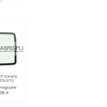
ch szklany
476.0/10
 magazynie
08 zł