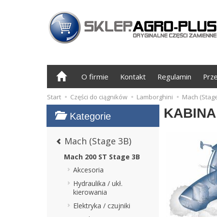
O firmie
Kontakt
Regulamin
Prz
Start
Części do ciągników
Lamborghini
Mach (Stage
KABINA
Kategorie
Mach (Stage 3B)
Mach 200 ST Stage 3B
Akcesoria
Hydraulika / ukł.
kierowania
Elektryka / czujniki