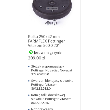
Rolka 250x42 mm
FARMFLEX Pottinger
Vitasem 500.0.201
Jest w magazynie
209,00 zł
Stożek wspomagający
Pottinger Novadisc Novacat
377.60.030.0
Sworzen blokujacy siewnika
Pottinger Vitasem
8612.32.532.0
Ramię rolki dociskowej
siewnika Pottinger Vitasem
8612.32.535.3
Nóż przyczepy