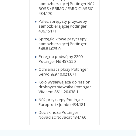
samozbierającej Pottinger Nóż
BOSS / PRIMO / FARO CLASSIC
434.170
Palec sprężysty przyczepy
samozbierającej Pottinger
436.151+1
Sprzęgło kłowe przyczepy
samozbierającej Pottinger
548.81.025.0
Przegub podwójny 2200
Pottinger Hit 457.550
Ochraniacz płozy Pottinger
Servo 929.10.021.0+1
Koło wysiewąjace do nasion
drobnych siewnika Pottinger
Vitasem 8611.20.038.1
Nóż przyczepy Pottinger
Europrofi / Jumbo 434.181
Docisk noża Pottinger
Novadisc Novacat 434.160