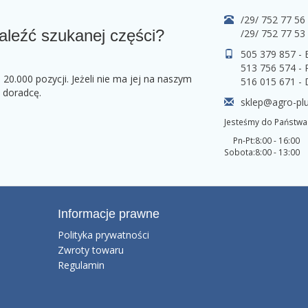
/29/ 752 77 56
aleźć szukanej części?
/29/ 752 77 53
505 379 857 -
513 756 574 - 
0.000 pozycji. Jeżeli nie ma jej na naszym
516 015 671 -
o doradcę.
sklep@agro-plu
Jesteśmy do Państwa 
Pn-Pt:
8:00 - 16:00
Sobota:
8:00 - 13:00
Informacje prawne
Polityka prywatności
Zwroty towaru
Regulamin