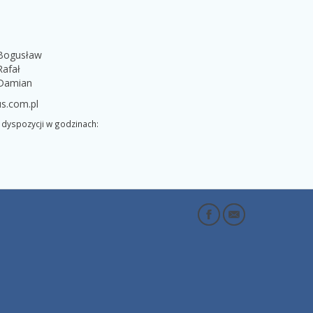
 Bogusław
Rafał
 Damian
s.com.pl
dyspozycji w godzinach: