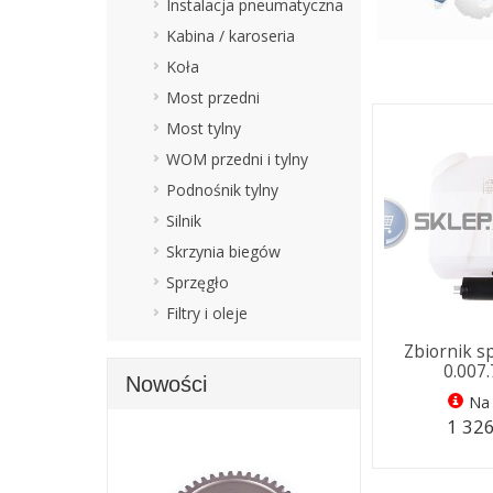
Instalacja pneumatyczna
Kabina / karoseria
Koła
Most przedni
Most tylny
WOM przedni i tylny
Podnośnik tylny
Silnik
Skrzynia biegów
Sprzęgło
Filtry i oleje
Zbiornik s
0.007
Nowości
Na 
1 326