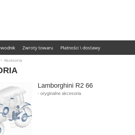
ewodnik
Zwroty towaru
Płatności \ dostawy
Akcesoria
ORIA
Lamborghini R2 66
- oryginalne akcesoria