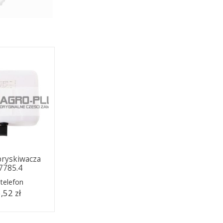
pryskiwacza
.7785.4
telefon
,52 zł