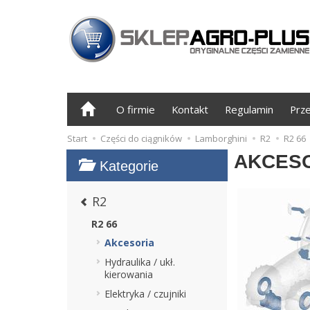
O firmie
Kontakt
Regulamin
Prz
Start
Części do ciągników
Lamborghini
R2
R2 66
AKCES
Kategorie
R2
R2 66
Akcesoria
Hydraulika / ukł.
kierowania
Elektryka / czujniki