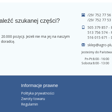
/29/ 752 77 56
aleźć szukanej części?
/29/ 752 77 53
505 379 857 -
513 756 574 - 
0.000 pozycji. Jeżeli nie ma jej na naszym
516 015 671 -
o doradcę.
sklep@agro-plu
Jesteśmy do Państwa 
Pn-Pt:
8:00 - 16:00
Sobota:
8:00 - 13:00
Informacje prawne
Polityka prywatności
Zwroty towaru
Regulamin