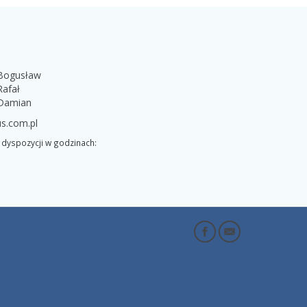
 Bogusław
Rafał
 Damian
s.com.pl
dyspozycji w godzinach: