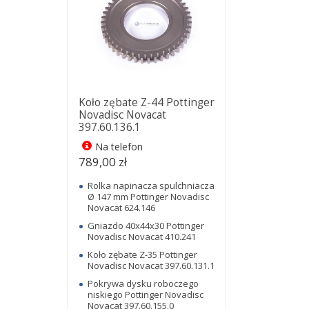
Koło zębate Z-44 Pottinger
Novadisc Novacat
397.60.136.1
Na telefon
789,00 zł
Rolka napinacza spulchniacza
Ø 147 mm Pottinger Novadisc
Novacat 624.146
Gniazdo 40x44x30 Pottinger
Novadisc Novacat 410.241
Koło zębate Z-35 Pottinger
Novadisc Novacat 397.60.131.1
Pokrywa dysku roboczego
niskiego Pottinger Novadisc
Novacat 397.60.155.0