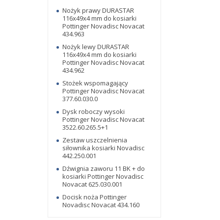
Nożyk prawy DURASTAR
116x49x4 mm do kosiarki
Pottinger Novadisc Novacat
434.963
Nożyk lewy DURASTAR
116x49x4 mm do kosiarki
Pottinger Novadisc Novacat
434.962
Stożek wspomagający
Pottinger Novadisc Novacat
377.60.030.0
Dysk roboczy wysoki
Pottinger Novadisc Novacat
3522.60.265.5+1
Zestaw uszczelnienia
siłownika kosiarki Novadisc
442.250.001
Dźwignia zaworu 11 BK + do
kosiarki Pottinger Novadisc
Novacat 625.030.001
Docisk noża Pottinger
Novadisc Novacat 434.160