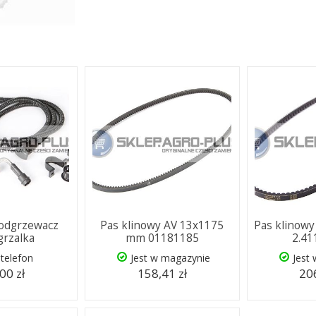
podgrzewacz
Pas klinowy AV 13x1175
Pas klinow
grzalka
mm 01181185
2.41
telefon
Jest w magazynie
Jest
00 zł
158,41 zł
206