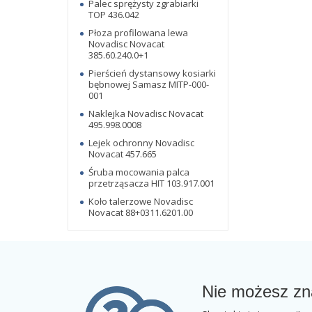
Palec sprężysty zgrabiarki
TOP 436.042
Płoza profilowana lewa
Novadisc Novacat
385.60.240.0+1
Pierścień dystansowy kosiarki
bębnowej Samasz MITP-000-
001
Naklejka Novadisc Novacat
495.998.0008
Lejek ochronny Novadisc
Novacat 457.665
Śruba mocowania palca
przetrząsacza HIT 103.917.001
Koło talerzowe Novadisc
Novacat 88+0311.6201.00
Nie możesz zn