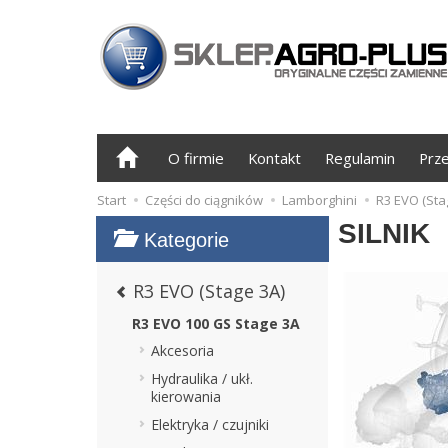
O firmie
Kontakt
Regulamin
Prz
Start
Części do ciągników
Lamborghini
R3 EVO (Sta
SILNIK
Kategorie
R3 EVO (Stage 3A)
R3 EVO 100 GS Stage 3A
Akcesoria
Hydraulika / ukł.
kierowania
Elektryka / czujniki