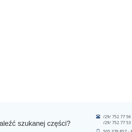
/29/ 752 77 56
aleźć szukanej części?
/29/ 752 77 53
505 379 857 -