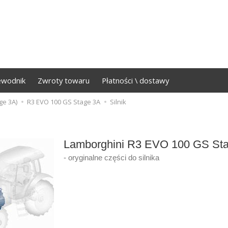
ewodnik
Zwroty towaru
Płatności \ dostawy
ge 3A)
R3 EVO 100 GS Stage 3A
Silnik
Lamborghini R3 EVO 100 GS St
- oryginalne części do silnika