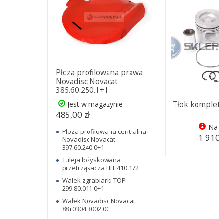
Płoza profilowana prawa
Novadisc Novacat
385.60.250.1+1
Jest w magazynie
Tłok komple
485,00 zł
Na 
Płoza profilowana centralna
1 910
Novadisc Novacat
397.60.240.0+1
Tuleja łożyskowana
przetrząsacza HIT 410.172
Wałek zgrabiarki TOP
299.80.011.0+1
Wałek Novadisc Novacat
88+0304.3002.00