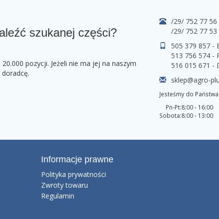
/29/ 752 77 56
aleźć szukanej części?
/29/ 752 77 53
505 379 857 -
513 756 574 - 
0.000 pozycji. Jeżeli nie ma jej na naszym
516 015 671 -
o doradcę.
sklep@agro-plu
Jesteśmy do Państwa 
Pn-Pt:
8:00 - 16:00
Sobota:
8:00 - 13:00
Informacje prawne
Polityka prywatności
Zwroty towaru
Regulamin