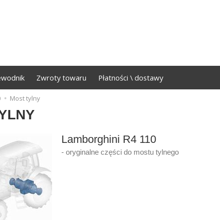
ewodnik
Zwroty towaru
Płatności \ dostawy
0
Most tylny
YLNY
Lamborghini R4 110
- oryginalne części do mostu tylnego