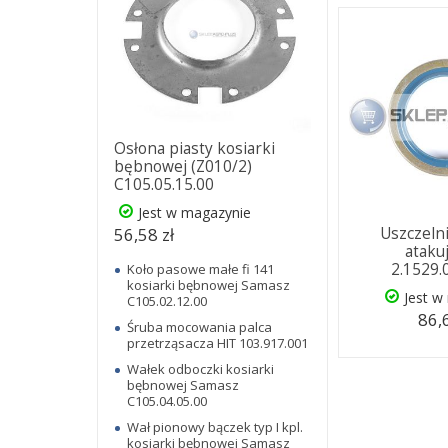
Osłona piasty kosiarki
bębnowej (Z010/2)
C105.05.15.00
Jest w magazynie
56,58 zł
Uszczeln
ataku
2.1529.
Koło pasowe małe fi 141
kosiarki bębnowej Samasz
Jest w
C105.02.12.00
86,
Śruba mocowania palca
przetrząsacza HIT 103.917.001
Wałek odboczki kosiarki
bębnowej Samasz
C105.04.05.00
Wał pionowy bączek typ I kpl.
kosiarki bębnowej Samasz