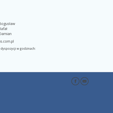
 Bogusław
Rafał
 Damian
s.com.pl
dyspozycji w godzinach: