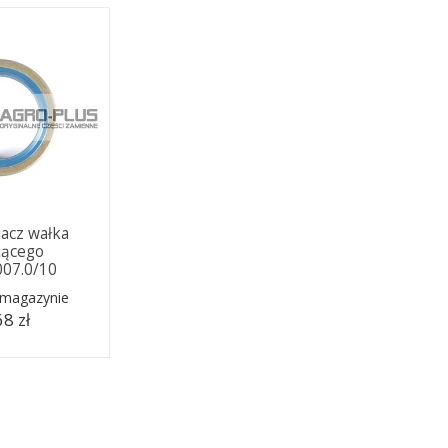
iacz wałka
jącego
007.0/10
 magazynie
68 zł