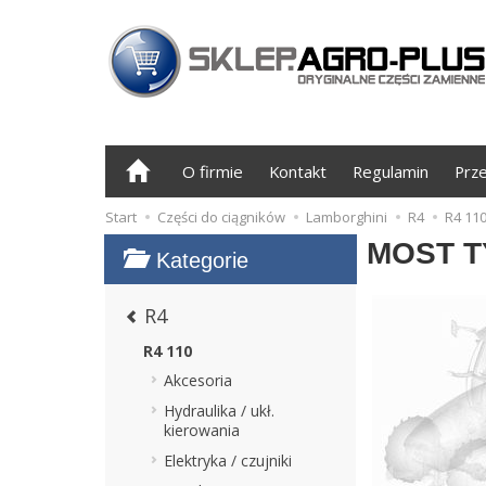
O firmie
Kontakt
Regulamin
Prz
Start
Części do ciągników
Lamborghini
R4
R4 11
MOST T
Kategorie
R4
R4 110
Akcesoria
Hydraulika / ukł.
kierowania
Elektryka / czujniki