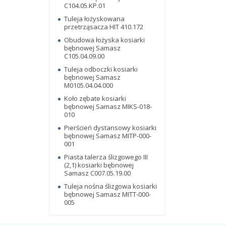
C104.05.KP.01
Tuleja łożyskowana
przetrząsacza HIT 410.172
Obudowa łożyska kosiarki
bębnowej Samasz
C105.04.09.00
Tuleja odboczki kosiarki
bębnowej Samasz
M0105.04.04.000
Koło zębate kosiarki
bębnowej Samasz MIKS-018-
010
Pierścień dystansowy kosiarki
bębnowej Samasz MITP-000-
001
Piasta talerza ślizgowego III
(2,1) kosiarki bębnowej
Samasz C007.05.19.00
Tuleja nośna ślizgowa kosiarki
bębnowej Samasz MITT-000-
005