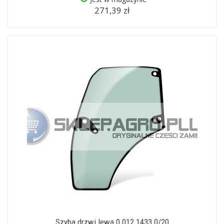
271,39 zł
Szyba drzwi lewa 0.012.1433.0/20