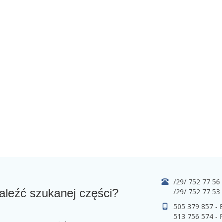
/29/ 752 77 56
aleźć szukanej części?
/29/ 752 77 53
505 379 857 -
513 756 574 - 