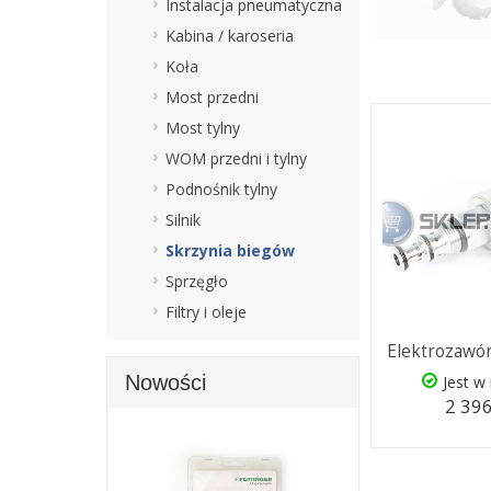
Instalacja pneumatyczna
Kabina / karoseria
Koła
Most przedni
Most tylny
WOM przedni i tylny
Podnośnik tylny
Silnik
Skrzynia biegów
Sprzęgło
Filtry i oleje
Elektrozawór
Nowości
Jest w
2 396