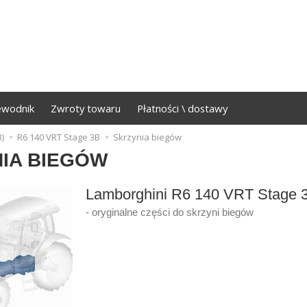
ewodnik
Zwroty towaru
Płatności \ dostawy
)
R6 140 VRT Stage 3B
Skrzynia biegów
IA BIEGÓW
Lamborghini R6 140 VRT Stage 
- oryginalne części do skrzyni biegów