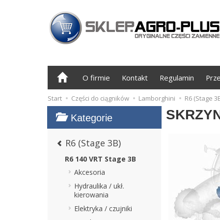
O firmie
Kontakt
Regulamin
Prz
Start
Części do ciągników
Lamborghini
R6 (Stage 3B
SKRZYN
Kategorie
R6 (Stage 3B)
R6 140 VRT Stage 3B
Akcesoria
Hydraulika / ukł.
kierowania
Elektryka / czujniki