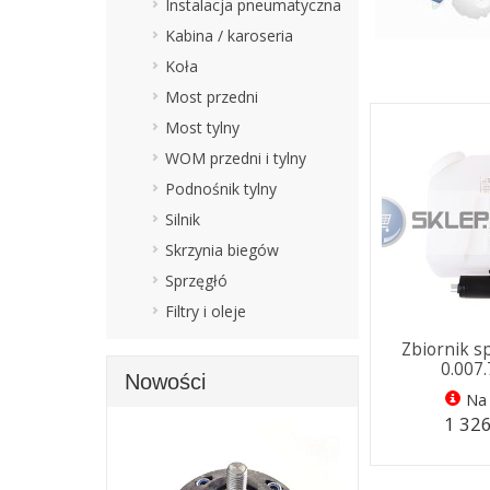
Instalacja pneumatyczna
Kabina / karoseria
Koła
Most przedni
Most tylny
WOM przedni i tylny
Podnośnik tylny
Silnik
Skrzynia biegów
Sprzęgłó
Filtry i oleje
Zbiornik s
0.007
Nowości
Na 
1 326