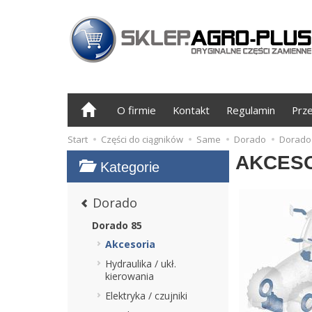
O firmie
Kontakt
Regulamin
Prz
Start
Części do ciągników
Same
Dorado
Dorado
AKCES
Kategorie
Dorado
Dorado 85
Akcesoria
Hydraulika / ukł.
kierowania
Elektryka / czujniki