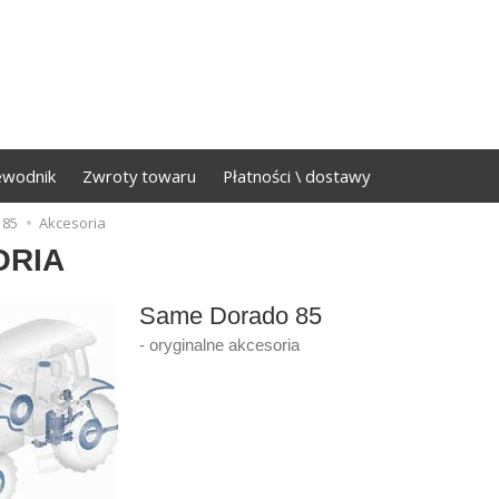
ewodnik
Zwroty towaru
Płatności \ dostawy
 85
Akcesoria
ORIA
Same Dorado 85
- oryginalne akcesoria