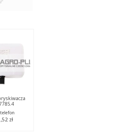
pryskiwacza
.7785.4
telefon
,52 zł