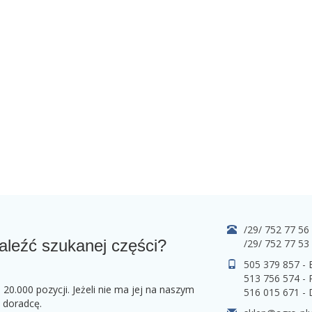
/29/ 752 77 56
aleźć szukanej części?
/29/ 752 77 53
505 379 857 -
513 756 574 - 
0.000 pozycji. Jeżeli nie ma jej na naszym
516 015 671 -
o doradcę.