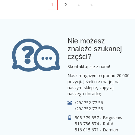
1
2
»
»|
Nie możesz
znaleźć szukanej
części?
Skontaktuj się z nami!
Nasz magazyn to ponad 20.000
pozycji. Jeżeli nie ma jej na
naszym sklepie, zapytaj
naszego doradcę.
/29/ 752 77 56
/29/ 752 77 53
505 379 857 - Bogusław
513 756 574 - Rafał
516 015 671 - Damian