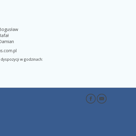
 Bogusław
Rafał
 Damian
s.com.pl
dyspozycji w godzinach: