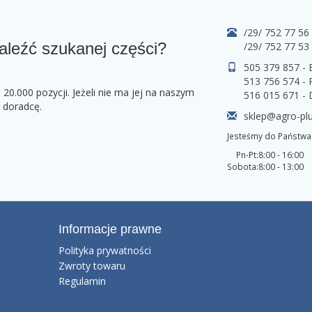
/29/ 752 77 56
aleźć szukanej części?
/29/ 752 77 53
505 379 857 -
513 756 574 - 
0.000 pozycji. Jeżeli nie ma jej na naszym
516 015 671 -
o doradcę.
sklep@agro-plu
Jesteśmy do Państwa 
Pn-Pt:
8:00 - 16:00
Sobota:
8:00 - 13:00
Informacje prawne
Polityka prywatności
Zwroty towaru
Regulamin