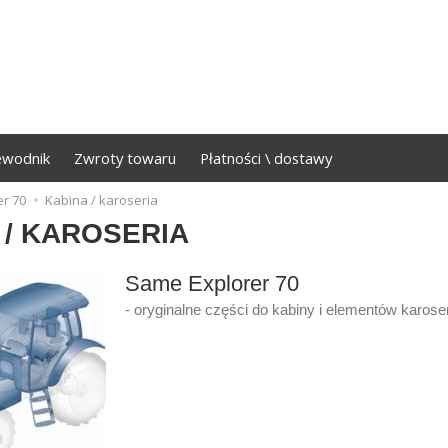
ewodnik
Zwroty towaru
Płatności \ dostawy
er 70
Kabina / karoseria
 / KAROSERIA
Same Explorer 70
- oryginalne części do kabiny i elementów karoser