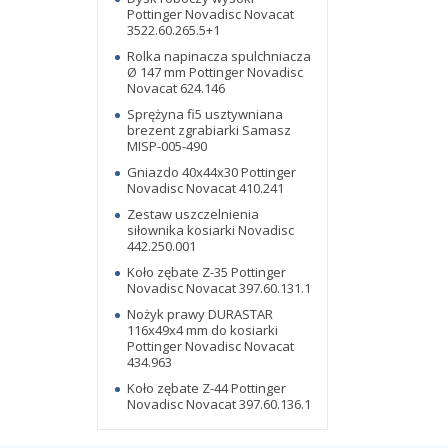
Pottinger Novadisc Novacat
3522.60.265.5+1
Rolka napinacza spulchniacza
Ø 147 mm Pottinger Novadisc
Novacat 624.146
Sprężyna fi5 usztywniana
brezent zgrabiarki Samasz
MISP-005-490
Gniazdo 40x44x30 Pottinger
Novadisc Novacat 410.241
Zestaw uszczelnienia
siłownika kosiarki Novadisc
442.250.001
Koło zębate Z-35 Pottinger
Novadisc Novacat 397.60.131.1
Nożyk prawy DURASTAR
116x49x4 mm do kosiarki
Pottinger Novadisc Novacat
434.963
Koło zębate Z-44 Pottinger
Novadisc Novacat 397.60.136.1