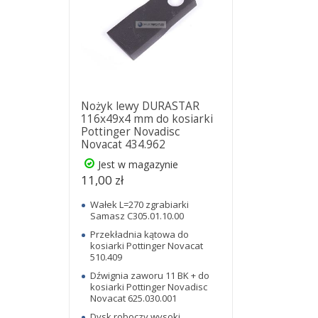
Nożyk lewy DURASTAR
116x49x4 mm do kosiarki
Pottinger Novadisc
Novacat 434.962
Jest w magazynie
11,00 zł
Wałek L=270 zgrabiarki
Samasz C305.01.10.00
Przekładnia kątowa do
kosiarki Pottinger Novacat
510.409
Dźwignia zaworu 11 BK + do
kosiarki Pottinger Novadisc
Novacat 625.030.001
Dysk roboczy wysoki