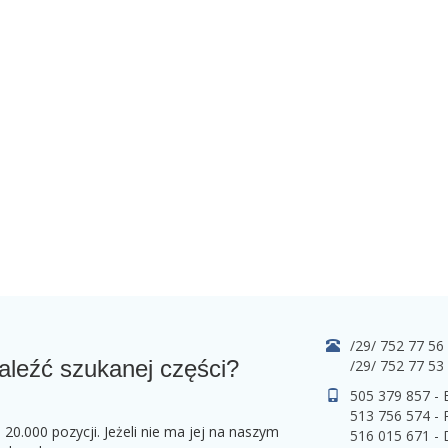
/29/ 752 77 56
aleźć szukanej części?
/29/ 752 77 53
505 379 857 -
513 756 574 - 
0.000 pozycji. Jeżeli nie ma jej na naszym
516 015 671 -