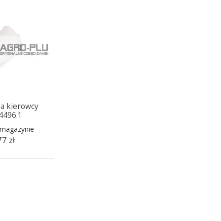
la kierowcy
.4496.1
 magazynie
77 zł