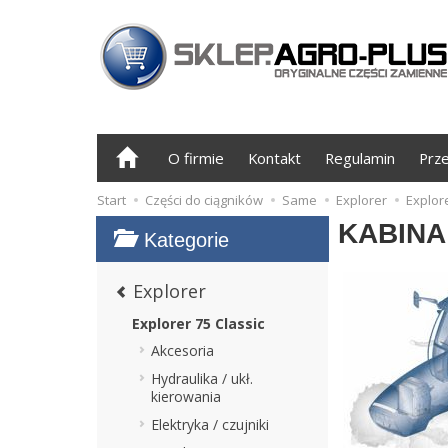
O firmie
Kontakt
Regulamin
Prz
Start
Części do ciągników
Same
Explorer
Explore
KABINA
Kategorie
Explorer
Explorer 75 Classic
Akcesoria
Hydraulika / ukł.
kierowania
Elektryka / czujniki