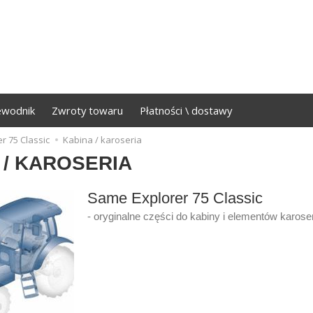
ewodnik
Zwroty towaru
Płatności \ dostawy
r 75 Classic
Kabina / karoseria
 / KAROSERIA
Same Explorer 75 Classic
- oryginalne części do kabiny i elementów karoser