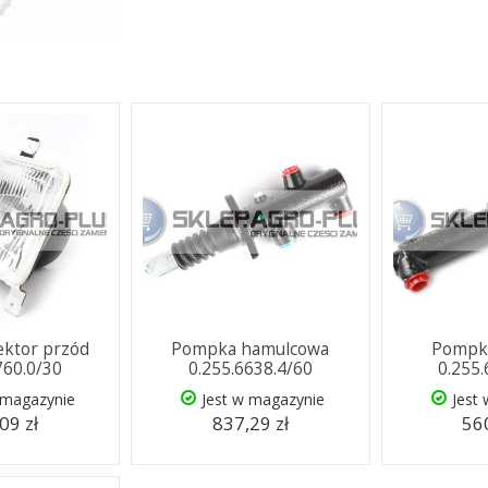
ektor przód
Pompka hamulcowa
Pompka
760.0/30
0.255.6638.4/60
0.255
 magazynie
Jest w magazynie
Jest
09 zł
837,29 zł
560