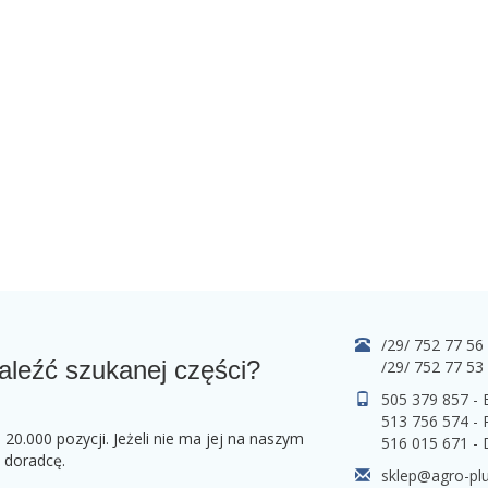
/29/ 752 77 56
aleźć szukanej części?
/29/ 752 77 53
505 379 857 -
513 756 574 - 
0.000 pozycji. Jeżeli nie ma jej na naszym
516 015 671 -
o doradcę.
sklep@agro-plu