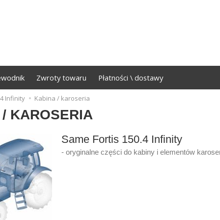
ewodnik
Zwroty towaru
Płatności \ dostawy
4 Infinity
Kabina / karoseria
 / KAROSERIA
Same Fortis 150.4 Infinity
- oryginalne części do kabiny i elementów karoser