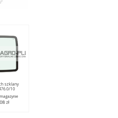
ch szklany
476.0/10
 magazynie
08 zł