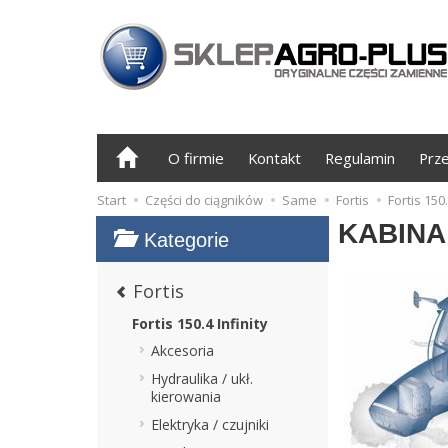
O firmie
Kontakt
Regulamin
Prz
Start
Części do ciągników
Same
Fortis
Fortis 150.
KABINA
Kategorie
Fortis
Fortis 150.4 Infinity
Akcesoria
Hydraulika / ukł.
kierowania
Elektryka / czujniki