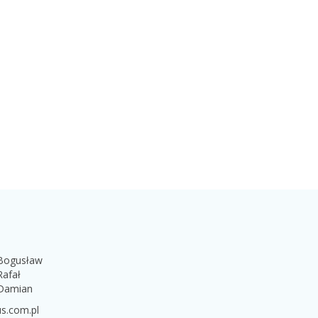
 Bogusław
Rafał
 Damian
s.com.pl