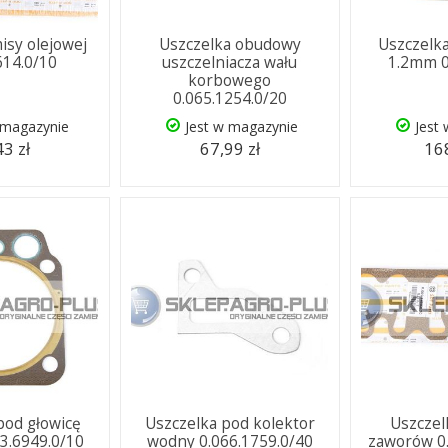
isy olejowej
Uszczelka obudowy
Uszczelka
614.0/10
uszczelniacza wału
1.2mm 0
korbowego
0.065.1254.0/20
 magazynie
Jest w magazynie
Jest
43 zł
67,99 zł
168
pod głowicę
Uszczelka pod kolektor
Uszczel
3.6949.0/10
wodny 0.066.1759.0/40
zaworów 0.