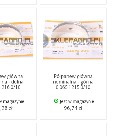
ew główna
Półpanew główna
na - dolna
nominalna - górna
.1216.0/10
0.065.1215.0/10
 w magazynie
Jest w magazynie
,28 zł
96,74 zł