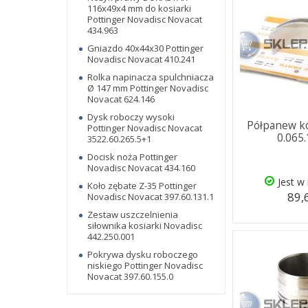
116x49x4 mm do kosiarki
Pottinger Novadisc Novacat
434.963
Gniazdo 40x44x30 Pottinger
Novadisc Novacat 410.241
Rolka napinacza spulchniacza
Ø 147 mm Pottinger Novadisc
Novacat 624.146
Dysk roboczy wysoki
Półpanew 
Pottinger Novadisc Novacat
0.065
3522.60.265.5+1
Docisk noża Pottinger
Novadisc Novacat 434.160
Jest w
Koło zębate Z-35 Pottinger
89,
Novadisc Novacat 397.60.131.1
Zestaw uszczelnienia
siłownika kosiarki Novadisc
442.250.001
Pokrywa dysku roboczego
niskiego Pottinger Novadisc
Novacat 397.60.155.0