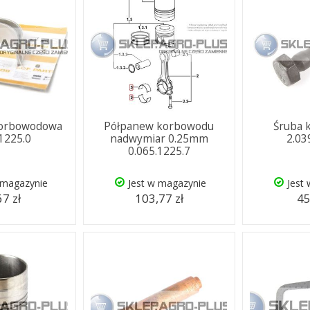
korbowodowa
Półpanew korbowodu
Śruba 
.1225.0
nadwymiar 0.25mm
2.03
0.065.1225.7
 magazynie
Jest w magazynie
Jest
67 zł
103,77 zł
45