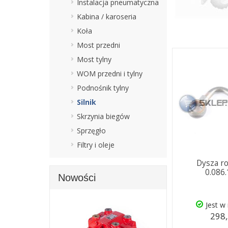
Instalacja pneumatyczna
Kabina / karoseria
Koła
Most przedni
Most tylny
WOM przedni i tylny
Podnośnik tylny
Silnik
Skrzynia biegów
Sprzęgło
Filtry i oleje
Dysza r
0.086
Nowości
Jest w
298,