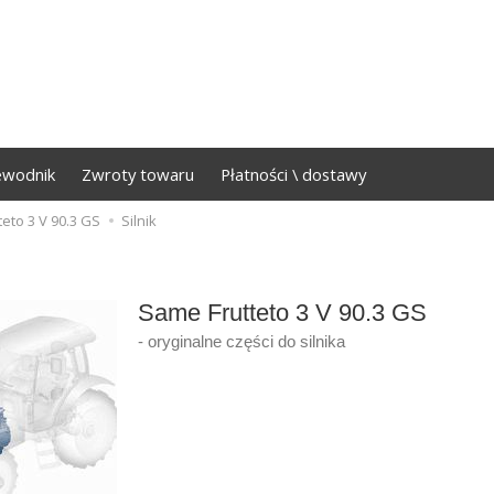
ewodnik
Zwroty towaru
Płatności \ dostawy
teto 3 V 90.3 GS
Silnik
Same Frutteto 3 V 90.3 GS
- oryginalne części do silnika