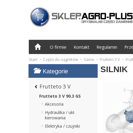
O firmie
Kontakt
Regulamin
Prz
Start
Części do ciągników
Same
Frutteto 3 V
Frut
SILNIK
Kategorie
Frutteto 3 V
Frutteto 3 V 90.3 GS
Akcesoria
Hydraulika / ukł.
kierowania
Elektryka / czujniki