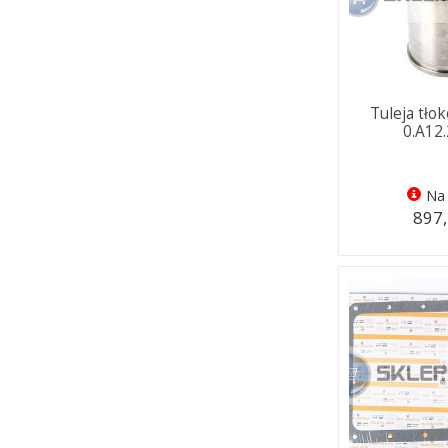
Tuleja tło
0.A12
Na 
897,