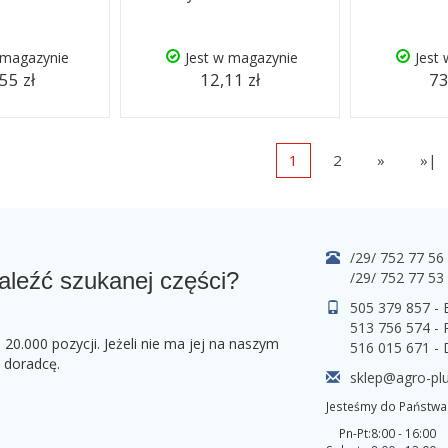
 magazynie
Jest w magazynie
Jest
55 zł
12,11 zł
73
1
2
»
»|
/29/ 752 77 56
aleźć szukanej części?
/29/ 752 77 53
505 379 857 -
513 756 574 - 
0.000 pozycji. Jeżeli nie ma jej na naszym
516 015 671 -
o doradcę.
sklep@agro-plu
Jesteśmy do Państwa 
Pn-Pt:
8:00 - 16:00