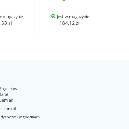
 w magazynie
Jest w magazynie
,53 zł
184,12 zł
 Bogusław
Rafał
 Damian
s.com.pl
dyspozycji w godzinach: