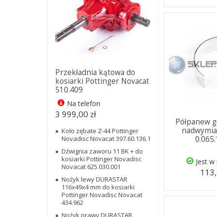
Przekładnia kątowa do
kosiarki Pottinger Novacat
510.409
Na telefon
3 999,00 zł
Półpanew g
nadwymia
Koło zębate Z-44 Pottinger
Novadisc Novacat 397.60.136.1
0.065
Dźwignia zaworu 11 BK + do
kosiarki Pottinger Novadisc
Jest w
Novacat 625.030.001
113,
Nożyk lewy DURASTAR
116x49x4 mm do kosiarki
Pottinger Novadisc Novacat
434.962
Nożyk prawy DURASTAR