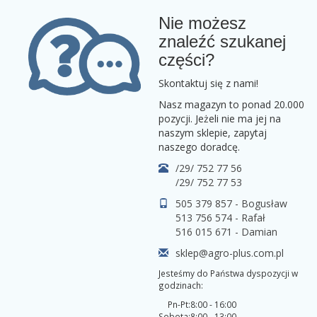
Nie możesz
znaleźć szukanej
części?
Skontaktuj się z nami!
Nasz magazyn to ponad 20.000
pozycji. Jeżeli nie ma jej na
naszym sklepie, zapytaj
naszego doradcę.
/29/ 752 77 56
/29/ 752 77 53
505 379 857 - Bogusław
513 756 574 - Rafał
516 015 671 - Damian
sklep@agro-plus.com.pl
Jesteśmy do Państwa dyspozycji w
godzinach:
Pn-Pt:
8:00 - 16:00
Sobota:
8:00 - 13:00