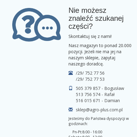
Nie możesz
znaleźć szukanej
części?
Skontaktuj się z nami!
Nasz magazyn to ponad 20.000
pozycji. Jeżeli nie ma jej na
naszym sklepie, zapytaj
naszego doradcę.
/29/ 752 77 56
/29/ 752 77 53
505 379 857 - Bogusław
513 756 574 - Rafał
516 015 671 - Damian
sklep@agro-plus.com.pl
Jesteśmy do Państwa dyspozycji w
godzinach:
Pn-Pt:
8:00 - 16:00