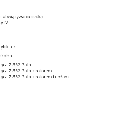
 obwiązywania siatką
cy IV
bilna z:
okółka
jąca Z-562 Galla
jąca Z-562 Galla z rotorem
jąca Z-562 Galla z rotorem i nożami