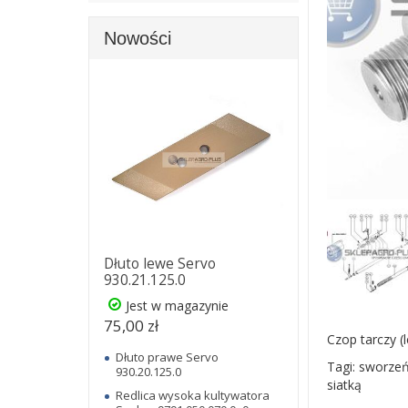
Nowości
Dłuto lewe Servo
930.21.125.0
Jest w magazynie
75,00 zł
Czop tarczy (
Dłuto prawe Servo
Tagi: sworze
930.20.125.0
siatką
Redlica wysoka kultywatora