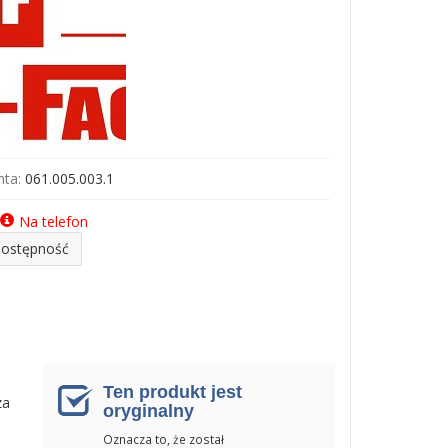
ta:
061.005.003.1
Na telefon
dostępność
Ten produkt jest
za
oryginalny
Oznacza to, że został