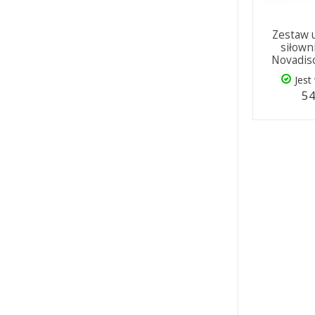
Zestaw 
siłown
Novadis
Jest
54