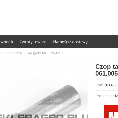
ewodnik
Zwroty towaru
Płatności \ dostawy
Czop tarczy - lewy gwint 061.005.003.1
Czop ta
061.005
Kod:
201401
Producent:
M