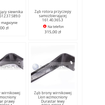
Ząb rotora przyczepy
jący siewnika
samozbierającej
612.37.589.0
161.40.365.3
w magazynie
Na telefon
00 zł
315,00 zł
 wirnikowej
Ząb brony wirnikowej
zmocniony
Lion wzmocniony
ar prawy
Durastar lewy