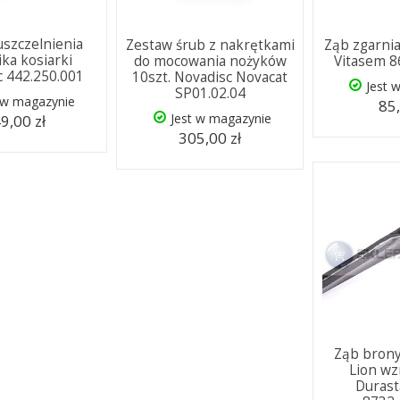
uszczelnienia
Zestaw śrub z nakrętkami
Ząb zgarnia
ika kosiarki
do mocowania nożyków
Vitasem 8
c 442.250.001
10szt. Novadisc Novacat
Jest 
SP01.02.04
 w magazynie
85,
Jest w magazynie
9,00 zł
305,00 zł
Ząb brony
Lion w
Durast