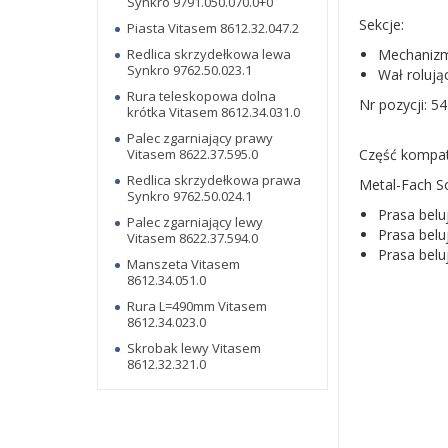
Synkro 9791.050.070.0+0
Sekcje:
Piasta Vitasem 8612.32.047.2
Redlica skrzydełkowa lewa
Mechanizm
Synkro 9762.50.023.1
Wał rolują
Rura teleskopowa dolna
Nr pozycji: 54
krótka Vitasem 8612.34.031.0
Palec zgarniający prawy
Vitasem 8622.37.595.0
Część kompaty
Redlica skrzydełkowa prawa
Metal-Fach S
Synkro 9762.50.024.1
Prasa belu
Palec zgarniający lewy
Prasa belu
Vitasem 8622.37.594.0
Prasa belu
Manszeta Vitasem
8612.34.051.0
Rura L=490mm Vitasem
8612.34.023.0
Skrobak lewy Vitasem
8612.32.321.0