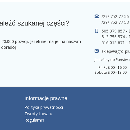
/29/ 752 77 56
aleźć szukanej części?
/29/ 752 77 53
505 379 857 -
513 756 574 - 
0.000 pozycji. Jeżeli nie ma jej na naszym
516 015 671 -
o doradcę.
sklep@agro-plu
Jesteśmy do Państwa 
Pn-Pt:
8:00 - 16:00
Sobota:
8:00 - 13:00
Informacje prawne
Polityka prywatności
Zwroty towaru
Regulamin