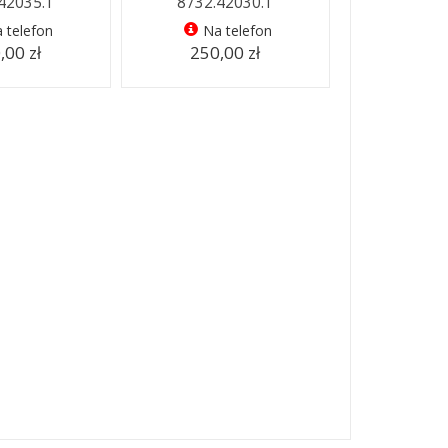
42035.1
8732.42030.1
 telefon
Na telefon
,00 zł
250,00 zł