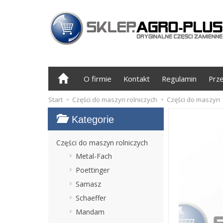
O firmie
Kontakt
Regulamin
Prz
Start
Części do maszyn rolniczych
Części do maszyn
Kategorie
Części do maszyn rolniczych
Metal-Fach
Poettinger
Samasz
Schaeffer
Mandam