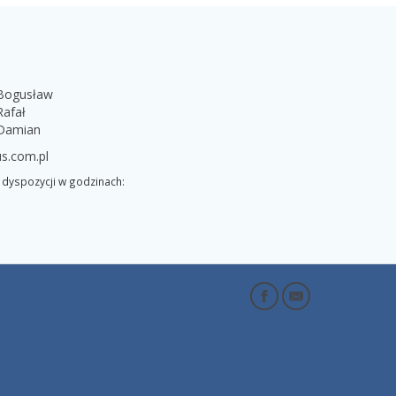
 Bogusław
Rafał
 Damian
s.com.pl
dyspozycji w godzinach: