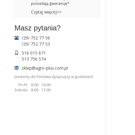
posiadają gwarancję*
Czytaj więcej>>
Masz pytania?
/29/ 752 77 56
/29/ 752 77 53
516 015 671
513 756 574
sklep@agro-plus.com.pl
Jesteśmy do Państwa dyspozycji w godzinach:
Pn-Pt:
8:00 - 16:00
Sobota:
8:00 - 13:00