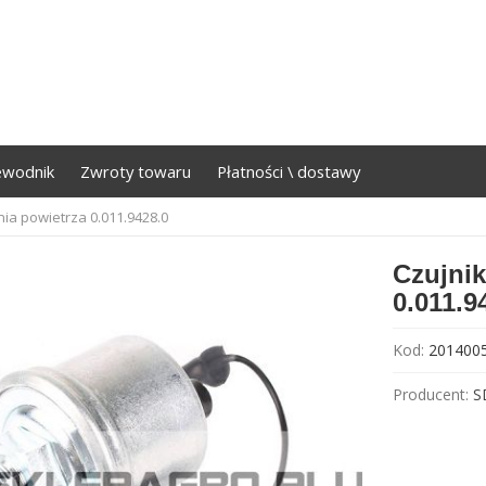
ewodnik
Zwroty towaru
Płatności \ dostawy
nia powietrza 0.011.9428.0
Czujnik
0.011.9
Kod:
201400
Producent:
S