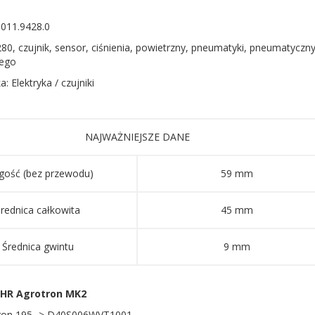
.011.9428.0
80, czujnik, sensor, ciśnienia, powietrzny, pneumatyki, pneumatyczny
ego
a: Elektryka / czujniki
NAJWAŻNIEJSZE DANE
gość (bez przewodu)
59 mm
rednica całkowita
45 mm
Średnica gwintu
9 mm
HR Agrotron MK2
ron 195 -> D40S006WVT1001