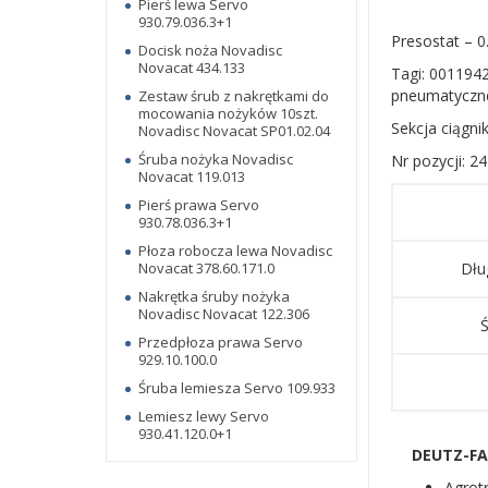
Pierś lewa Servo
930.79.036.3+1
Presostat – 0
Docisk noża Novadisc
Novacat 434.133
Tagi: 0011942
pneumatyczn
Zestaw śrub z nakrętkami do
mocowania nożyków 10szt.
Sekcja ciągnik
Novadisc Novacat SP01.02.04
Śruba nożyka Novadisc
Nr pozycji: 24
Novacat 119.013
Pierś prawa Servo
930.78.036.3+1
Płoza robocza lewa Novadisc
Novacat 378.60.171.0
Dłu
Nakrętka śruby nożyka
Novadisc Novacat 122.306
Ś
Przedpłoza prawa Servo
929.10.100.0
Śruba lemiesza Servo 109.933
Lemiesz lewy Servo
930.41.120.0+1
DEUTZ-FA
Agrot