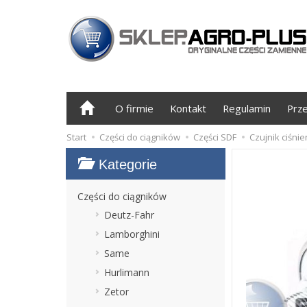
O firmie
Kontakt
Regulamin
Prz
Start
Części do ciągników
Części SDF
Czujnik ciśnie
Kategorie
Części do ciągników
Deutz-Fahr
Lamborghini
Same
Hurlimann
Zetor