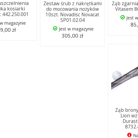
uszczelnienia
Zestaw śrub z nakrętkami
Ząb zgarnia
ika kosiarki
do mocowania nożyków
Vitasem 8
c 442.250.001
10szt. Novadisc Novacat
Jest 
SP01.02.04
 w magazynie
85,
Jest w magazynie
9,00 zł
305,00 zł
Ząb brony
Lion w
Durast
8732.
Na