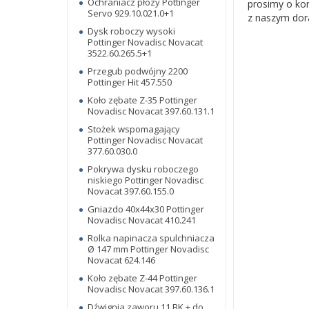
Ochraniacz płozy Pottinger
prosimy o kor
Servo 929.10.021.0+1
z naszym dor
Dysk roboczy wysoki
Pottinger Novadisc Novacat
3522.60.265.5+1
Przegub podwójny 2200
Pottinger Hit 457.550
Koło zębate Z-35 Pottinger
Novadisc Novacat 397.60.131.1
Stożek wspomagający
Pottinger Novadisc Novacat
377.60.030.0
Pokrywa dysku roboczego
niskiego Pottinger Novadisc
Novacat 397.60.155.0
Gniazdo 40x44x30 Pottinger
Novadisc Novacat 410.241
Rolka napinacza spulchniacza
Ø 147 mm Pottinger Novadisc
Novacat 624.146
Koło zębate Z-44 Pottinger
Novadisc Novacat 397.60.136.1
Dźwignia zaworu 11 BK + do