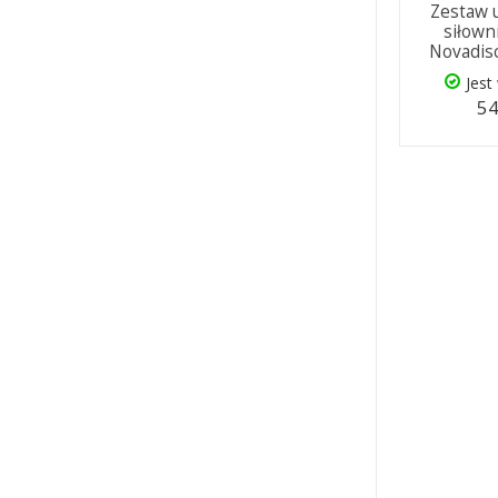
Zestaw 
siłown
Novadis
Jest
54