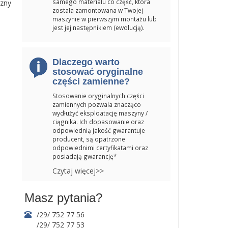
samego materiału co część, która
czny
została zamontowana w Twojej
maszynie w pierwszym montażu lub
jest jej następnikiem (ewolucją).
Dlaczego warto
stosować oryginalne
części zamienne?
Stosowanie oryginalnych części
zamiennych pozwala znacząco
wydłużyć eksploatację maszyny /
ciągnika. Ich dopasowanie oraz
odpowiednią jakość gwarantuje
producent, są opatrzone
odpowiednimi certyfikatami oraz
posiadają gwarancję*
Czytaj więcej>>
Masz pytania?
/29/ 752 77 56
/29/ 752 77 53