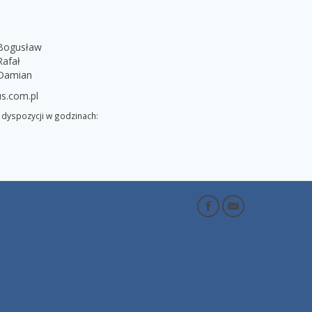
 Bogusław
Rafał
 Damian
s.com.pl
dyspozycji w godzinach: