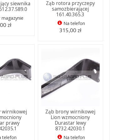
Ząb rotora przyczepy
jący siewnika
samozbierającej
612.37.589.0
161.40.365.3
w magazynie
Na telefon
00 zł
315,00 zł
 wirnikowej
Ząb brony wirnikowej
zmocniony
Lion wzmocniony
ar prawy
Durastar lewy
42035.1
8732.42030.1
 telefon
Na telefon