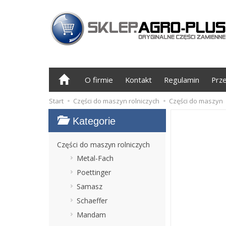
O firmie
Kontakt
Regulamin
Prz
Start
Części do maszyn rolniczych
Części do maszyn
Kategorie
Części do maszyn rolniczych
Metal-Fach
Poettinger
Samasz
Schaeffer
Mandam