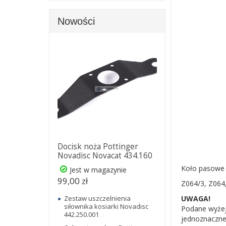
Nowości
Docisk noża Pottinger
Novadisc Novacat 434.160
Koło pasowe 
Jest w magazynie
99,00 zł
Z064/3, Z064
Zestaw uszczelnienia
UWAGA!
siłownika kosiarki Novadisc
Podane wyżej
442.250.001
jednoznaczne