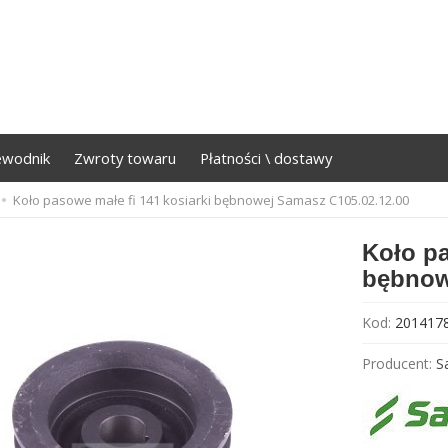
ewodnik
Zwroty towaru
Płatności \ dostawy
Koło pasowe małe fi 141 kosiarki bębnowej Samasz C105.02.12.00
Koło pa
bębnow
Kod:
201417
Producent:
S