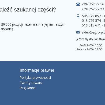
/29/ 752 77 56
aleźć szukanej części?
/29/ 752 77 53
505 379 857 -
513 756 574 - 
0.000 pozycji. Jeżeli nie ma jej na naszym
516 015 671 -
o doradcę.
sklep@agro-plu
Jesteśmy do Państwa 
Pn-Pt:
8:00 - 16:00
Sobota:
8:00 - 13:00
Informacje prawne
Polityka prywatności
Zwroty towaru
Regulamin