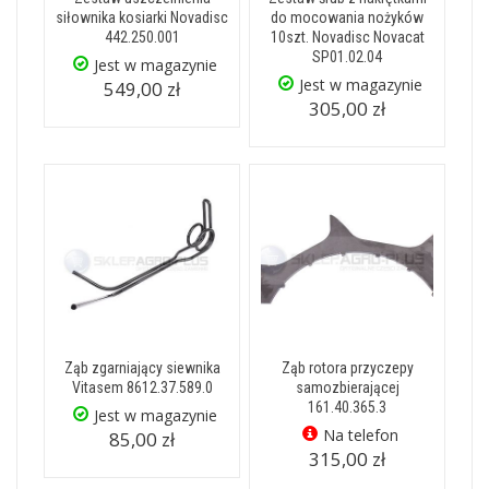
siłownika kosiarki Novadisc
do mocowania nożyków
442.250.001
10szt. Novadisc Novacat
SP01.02.04
Jest w magazynie
Jest w magazynie
549,00 zł
305,00 zł
Ząb zgarniający siewnika
Ząb rotora przyczepy
Vitasem 8612.37.589.0
samozbierającej
161.40.365.3
Jest w magazynie
Na telefon
85,00 zł
315,00 zł