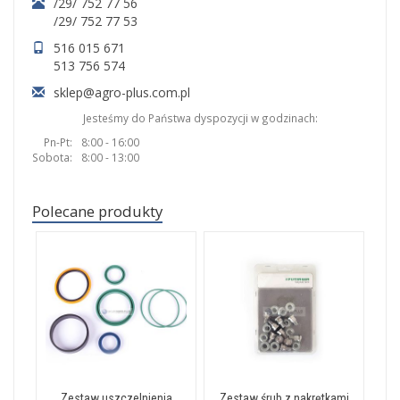
/29/ 752 77 56
/29/ 752 77 53
516 015 671
513 756 574
sklep@agro-plus.com.pl
Jesteśmy do Państwa dyspozycji w godzinach:
Pn-Pt:
8:00 - 16:00
Sobota:
8:00 - 13:00
Polecane produkty
Zestaw uszczelnienia
Zestaw śrub z nakrętkami