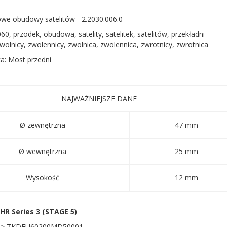
owe obudowy satelitów - 2.2030.006.0
60, przodek, obudowa, satelity, satelitek, satelitów, przekładni
zwolnicy, zwolennicy, zwolnica, zwolennica, zwrotnicy, zwrotnica
ka: Most przedni
NAJWAŻNIEJSZE DANE
Ø zewnętrzna
47 mm
Ø wewnętrzna
25 mm
Wysokość
12 mm
R Series 3 (STAGE 5)
 -> ZKDFU60200MD50001