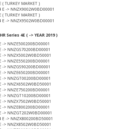
E ( TURKEY MARKET )
4 E -> NNZX9002W0BD00001
E ( TURKEY MARKET )
4 E -> NNZX9502W0BD00001
R Series 4E ( -> YEAR 2019 )
E -> NNZE500200BD00001
 E -> NNZGS70200BD00001
 E -> NNZX5002W0BD50001
E -> NNZE550200BD00001
 E -> NNZGS90200BD00001
E -> NNZE650200BD00001
 E -> NNZGT00200BD00001
 E -> NNZX6502W0BD50001
E -> NNZE750200BD00001
 E -> NNZGT10200BD00001
 E -> NNZX7502W0BD50001
E -> NNZE800200BD00001
 E -> NNZGT202W0BD00001
4 E -> NNZX800200BD50001
 E -> NNZX8502W0BD50001