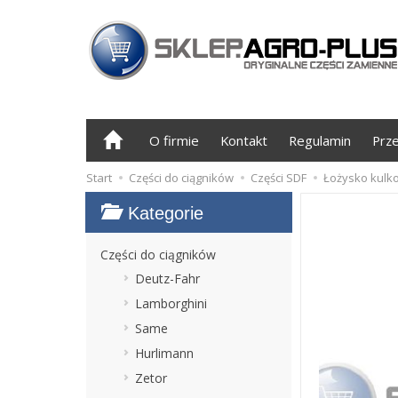
O firmie
Kontakt
Regulamin
Prz
Start
Części do ciągników
Części SDF
Łożysko kulko
Kategorie
Części do ciągników
Deutz-Fahr
Lamborghini
Same
Hurlimann
Zetor