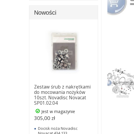
Nowości
Zestaw śrub z nakrętkami
do mocowania nożyków
10szt. Novadisc Novacat
SP01.02.04
Jest w magazynie
305,00 zł
Docisk noża Novadisc
Novacat 434.133