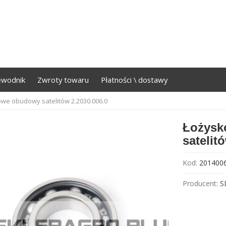
ewodnik
Zwroty towaru
Płatności \ dostawy
we obudowy satelitów 2.2030.006.0
Łożysk
satelit
Kod:
201400
Producent:
S