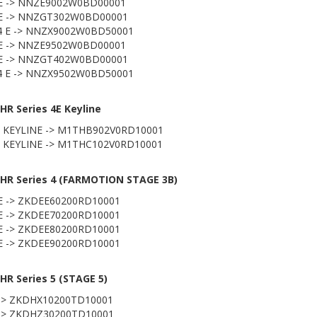
 E -> NNZE9002W0BD00001
 E -> NNZGT302W0BD00001
4 E -> NNZX9002W0BD50001
 E -> NNZE9502W0BD00001
 E -> NNZGT402W0BD00001
4 E -> NNZX9502W0BD50001
R Series 4E Keyline
E KEYLINE -> M1THB902V0RD10001
 KEYLINE -> M1THC102V0RD10001
HR Series 4 (FARMOTION STAGE 3B)
E -> ZKDEE60200RD10001
E -> ZKDEE70200RD10001
E -> ZKDEE80200RD10001
E -> ZKDEE90200RD10001
R Series 5 (STAGE 5)
 -> ZKDHX10200TD10001
 -> ZKDHZ30200TD10001