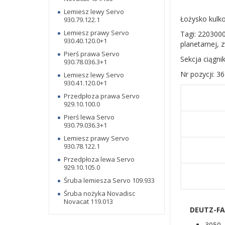
Lemiesz lewy Servo
Łożysko kulk
930.79.122.1
Lemiesz prawy Servo
Tagi: 2203000
930.40.120.0+1
planetarnej, 
Pierś prawa Servo
Sekcja ciągni
930.78.036.3+1
Nr pozycji: 36
Lemiesz lewy Servo
930.41.120.0+1
Przedpłoza prawa Servo
929.10.100.0
Pierś lewa Servo
930.79.036.3+1
Lemiesz prawy Servo
930.78.122.1
Przedpłoza lewa Servo
929.10.105.0
Śruba lemiesza Servo 109.933
Śruba nożyka Novadisc
Novacat 119.013
DEUTZ-FAH
3050