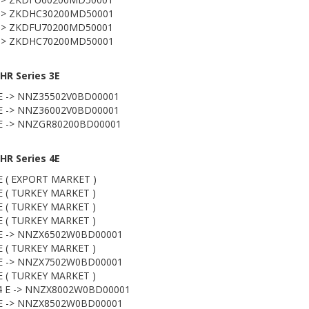
 -> ZKDHC30200MD50001
 -> ZKDFU70200MD50001
 -> ZKDHC70200MD50001
HR Series 3E
E -> NNZ35502V0BD00001
E -> NNZ36002V0BD00001
 E -> NNZGR80200BD00001
HR Series 4E
E ( EXPORT MARKET )
E ( TURKEY MARKET )
E ( TURKEY MARKET )
E ( TURKEY MARKET )
 E -> NNZX6502W0BD00001
E ( TURKEY MARKET )
 E -> NNZX7502W0BD00001
E ( TURKEY MARKET )
4 E -> NNZX8002W0BD00001
 E -> NNZX8502W0BD00001