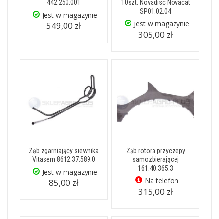
442.250.001
10szt. Novadisc Novacat
SP01.02.04
Jest w magazynie
Jest w magazynie
549,00 zł
305,00 zł
Ząb zgarniający siewnika
Ząb rotora przyczepy
Vitasem 8612.37.589.0
samozbierającej
161.40.365.3
Jest w magazynie
Na telefon
85,00 zł
315,00 zł