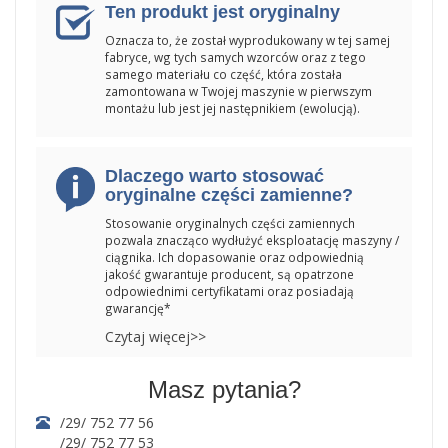
Ten produkt jest oryginalny
Oznacza to, że został wyprodukowany w tej samej
fabryce, wg tych samych wzorców oraz z tego
samego materiału co część, która została
zamontowana w Twojej maszynie w pierwszym
montażu lub jest jej następnikiem (ewolucją).
Dlaczego warto stosować
oryginalne części zamienne?
Stosowanie oryginalnych części zamiennych
pozwala znacząco wydłużyć eksploatację maszyny /
ciągnika. Ich dopasowanie oraz odpowiednią
jakość gwarantuje producent, są opatrzone
odpowiednimi certyfikatami oraz posiadają
gwarancję*
Czytaj więcej>>
Masz pytania?
/29/ 752 77 56
/29/ 752 77 53