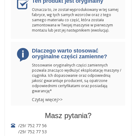
Ten produkt jest oryginalny
Oznacza to, że został wyprodukowany w tej samej
fabryce, wg tych samych wzorców oraz z tego
samego materiału co część, która została
zamontowana w Twojej maszynie w pierwszym
montażu lub jest jej następnikiem (ewolucją).
Dlaczego warto stosować
oryginalne części zamienne?
Stosowanie oryginalnych części zamiennych
pozwala znacząco wydłużyć eksploatację maszyny /
ciągnika. Ich dopasowanie oraz odpowiednią
jakość gwarantuje producent, są opatrzone
odpowiednimi certyfikatami oraz posiadają
gwarancję*
Czytaj więcej>>
Masz pytania?
/29/ 752 77 56
/29/ 752 77 53