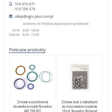
516 015 671
513 756 574
sklep@agro-plus.com.pl
Jesteśmy do Państwa dyspozycji w godzinach:
Pn-Pt:
8:00 - 16:00
Sobota:
8:00 - 13:00
Polecane produkty
Zestaw uszczelnienia
Zestaw śrub z nakrętkami
siłownika kosiarki Novadisc
do mocowania nożyków
442.250.001
10szt. Novadisc Novacat