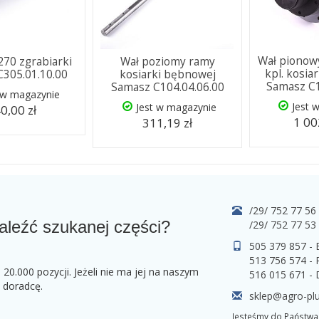
Wał pionowy
270 zgrabiarki
Wał poziomy ramy
kpl. kosia
305.01.10.00
kosiarki bębnowej
Samasz C1
Samasz C104.04.06.00
 w magazynie
Jest 
Jest w magazynie
0,00 zł
1 00
311,19 zł
/29/ 752 77 56
aleźć szukanej części?
/29/ 752 77 53
505 379 857 -
513 756 574 - 
0.000 pozycji. Jeżeli nie ma jej na naszym
516 015 671 -
o doradcę.
sklep@agro-plu
Jesteśmy do Państwa 