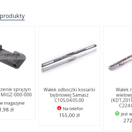
 produkty
zenie sprężyn
Wałek odboczki kosiarki
Wałek 
i MIGZ-000-000
bębnowej Samasz
wielow
C105.04.05.00
(KDT,Z01
 w magazynie
C224.
Na telefon
1,98 zł
Jest 
155,00 zł
272