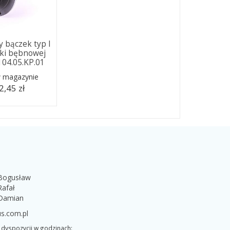
 bączek typ I
rki bębnowej
04.05.KP.01
w magazynie
2,45 zł
 Bogusław
Rafał
 Damian
s.com.pl
dyspozycji w godzinach: