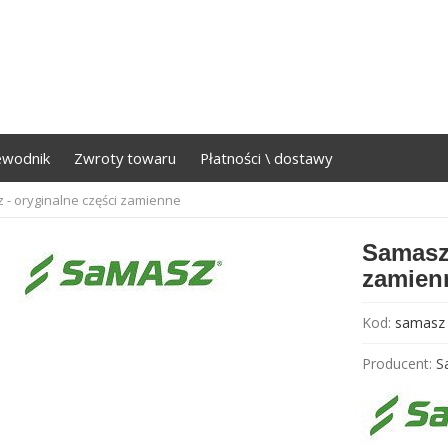
ewodnik
Zwroty towaru
Płatności \ dostawy
 - oryginalne części zamienne
Samasz 
zamien
Kod:
samasz
Producent:
S