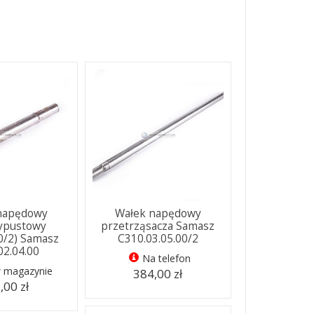
napędowy
Wałek napędowy
ypustowy
przetrząsacza Samasz
0/2) Samasz
C310.03.05.00/2
02.04.00
Na telefon
w magazynie
384,00 zł
,00 zł