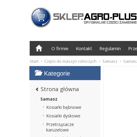
O firmie
Kontakt
Regulamin
Prz
Start
Części do maszyn rolniczych
Samasz
Samasz
Kategorie
Strona główna
Samasz
Kosiarki bębnowe
Kosiarki dyskowe
Przetrząsacze
karuzelowe