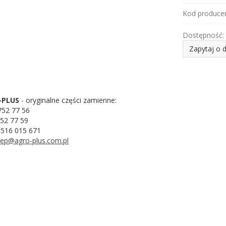
Kod producen
Dostępność:
Zapytaj o 
-PLUS
- oryginalne części zamienne:
752 77 56
752 77 59
516 015 671
lep@agro-plus.com.pl