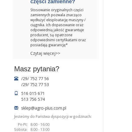
części zamienne?
Stosowanie oryginalnych części
zamiennych pozwala znacząco
wydłużyć eksploatację maszyny /
ciągnika. Ich dopasowanie oraz
odpowiednią jakość gwarantuje
producent, są opatrzone
odpowiednimi certyfikatami oraz
posiadają gwarancję*
Czytaj więcej>>
Masz pytania?
/29/ 752 77 56
/29/ 752 77 53
516 015 671
513 756 574
sklep@agro-plus.com.pl
Jesteśmy do Państwa dyspozycji w godzinach:
Pn-Pt:
8:00 - 16:00
Sobota:
8:00 - 13:00