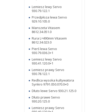
Lemiesz lewy Servo
930.79.122.1
Przedpłoza lewa Servo
929.10.105.0
Manszeta Vitasem
8612.34.051.0
Rura L=490mm Vitasem
8612.34.023.0
Pierś lewa Servo
930.79.036.3+1
Lemiesz lewy Servo
930.41.120.0+1
Lemiesz prawy Servo
930.78.122.1
Redlica wysoka kultywatora
Synkro 9791.050.070.0+0
Dłuto lewe Servo 930.21.125.0
Dłuto prawe Servo
930.20.125.0
Lemiesz prawy Servo
930.40.120.0+1