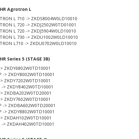
HR Agrotron L
TRON L 710 -> ZKDS8004W0LD10010
TRON L 720 -> ZKDJ2502W0TD01001
TRON L 720 -> ZKDJ5904W0LD10010
TRON L 730 -> ZKDU1002W0LD10010
TRON L710 -> ZKDU0702W0LD10010
R Series 5 (STAGE 3B)
 -> ZKDY6802W0TD10001
 P -> ZKDY8002W0TD10001
 -> ZKDY7202W0TD10001
P -> ZKDY8402W0TD10001
 -> ZKDBA202W0TD20001
 -> ZKDY7602W0TD10001
 P -> ZKDBA602W0TD20001
 P -> ZKDY8802W0TD10001
 -> ZKDAH102W0TD10001
P -> ZKDAH402W0TD10001