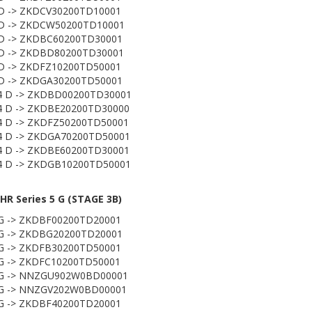
D -> ZKDCV30200TD10001
 D -> ZKDCW50200TD10001
 D -> ZKDBC60200TD30001
 D -> ZKDBD80200TD30001
D -> ZKDFZ10200TD50001
 D -> ZKDGA30200TD50001
4 D -> ZKDBD00200TD30001
4 D -> ZKDBE20200TD30000
4 D -> ZKDFZ50200TD50001
4 D -> ZKDGA70200TD50001
4 D -> ZKDBE60200TD30001
4 D -> ZKDGB10200TD50001
R Series 5 G (STAGE 3B)
G -> ZKDBF00200TD20001
 G -> ZKDBG20200TD20001
G -> ZKDFB30200TD50001
G -> ZKDFC10200TD50001
 G -> NNZGU902W0BD00001
 G -> NNZGV202W0BD00001
G -> ZKDBF40200TD20001