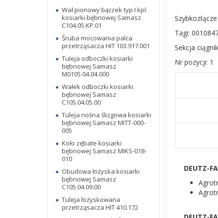
Wał pionowy bączek typ I kpl.
kosiarki bębnowej Samasz
Szybkozłącze 
C104.05.KP.01
Tagi: 0010847
Śruba mocowania palca
przetrząsacza HIT 103.917.001
Sekcja ciągnik
Tuleja odboczki kosiarki
Nr pozycji: 1
bębnowej Samasz
M0105.04.04.000
Wałek odboczki kosiarki
bębnowej Samasz
C105.04.05.00
Tuleja nośna ślizgowa kosiarki
bębnowej Samasz MITT-000-
005
Koło zębate kosiarki
bębnowej Samasz MIKS-018-
010
DEUTZ-FA
Obudowa łożyska kosiarki
bębnowej Samasz
Agrot
C105.04.09.00
Agrot
Tuleja łożyskowana
przetrząsacza HIT 410.172
DEUTZ-FA