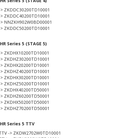
R Series 5 (STAGE 4)
 -> ZKDDC30200TD10001
 -> ZKDDC40200TD10001
 -> NNZKH902W0BD00001
 -> ZKDDC50200TD10001
R Series 5 (STAGE 5)
 -> ZKDHX10200TD10001
 -> ZKDHZ30200TD10001
 -> ZKDHX20200TD10001
 -> ZKDHZ40200TD10001
 -> ZKDHX30200TD10001
 -> ZKDHZ50200TD10001
 -> ZKDHX40200TD50001
 -> ZKDHZ60200TD50001
 -> ZKDHX50200TD50001
 -> ZKDHZ70200TD50001
HR Series 5 TTV
 TTV -> ZKDW2702W0TD10001