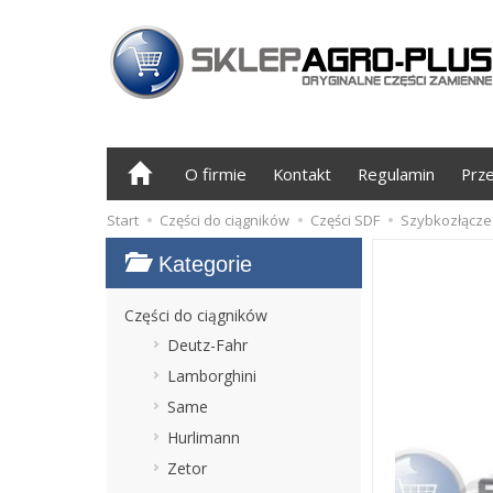
O firmie
Kontakt
Regulamin
Prz
Start
Części do ciągników
Części SDF
Szybkozłącze 
Kategorie
Części do ciągników
Deutz-Fahr
Lamborghini
Same
Hurlimann
Zetor