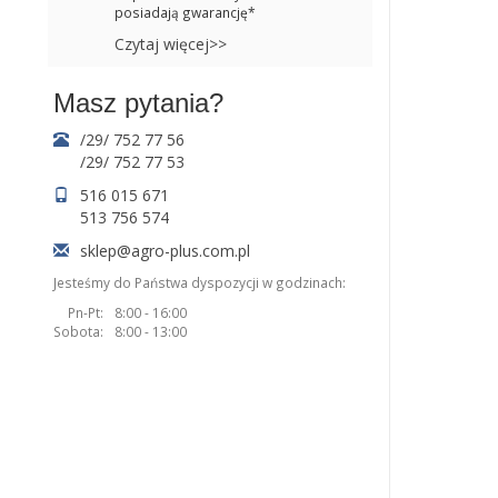
posiadają gwarancję*
Czytaj więcej>>
Masz pytania?
/29/ 752 77 56
/29/ 752 77 53
516 015 671
513 756 574
sklep@agro-plus.com.pl
Jesteśmy do Państwa dyspozycji w godzinach:
Pn-Pt:
8:00 - 16:00
Sobota:
8:00 - 13:00