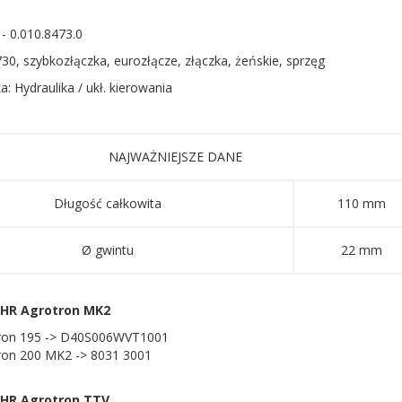
- 0.010.8473.0
30, szybkozłączka, eurozłącze, złączka, żeńskie, sprzęg
a: Hydraulika / ukł. kierowania
NAJWAŻNIEJSZE DANE
Długość całkowita
110 mm
Ø gwintu
22 mm
HR Agrotron MK2
ron 195 -> D40S006WVT1001
ron 200 MK2 -> 8031 3001
HR Agrotron TTV