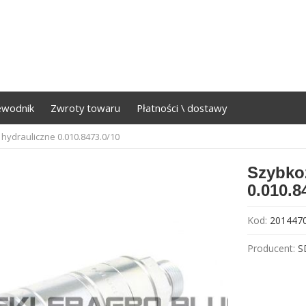
ewodnik
Zwroty towaru
Płatności \ dostawy
hydrauliczne 0.010.8473.0/10
Szybkoz
0.010.8
Kod:
201447
Producent:
S