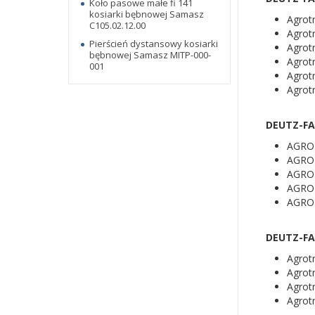
Koło pasowe małe fi 141
kosiarki bębnowej Samasz
Agrot
C105.02.12.00
Agrot
Pierścień dystansowy kosiarki
Agrot
bębnowej Samasz MITP-000-
Agrot
001
Agrot
Agrot
DEUTZ-FA
AGRO
AGRO
AGRO
AGRO
AGRO
DEUTZ-FA
Agrot
Agrot
Agrot
Agrot