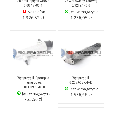
Zbiornik spryskiwacza
Zawór świecy żarowej
0.007.7785.4
2.9219.140.0
Na telefon
Jest w magazynie
1 326,52 zł
1 236,05 zł
Wysprzęglik / pompka
Wysprzęglik
hamulcowa
0.257.6537.4/40
0.011.8976.4/10
Jest w magazynie
Jest w magazynie
1 556,66 zł
765,56 zł