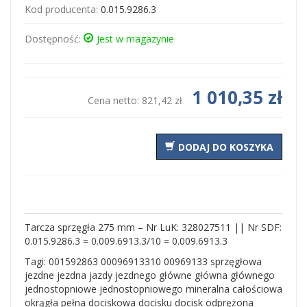
Kod producenta:
0.015.9286.3
Dostępność:
Jest w magazynie
1 010,35 zł
Cena netto:
821,42 zł
DODAJ DO KOSZYKA
Tarcza sprzęgła 275 mm – Nr LuK: 328027511 || Nr SDF:
0.015.9286.3 = 0.009.6913.3/10 = 0.009.6913.3
Tagi: 001592863 00096913310 00969133 sprzęgłowa
jezdne jezdna jazdy jezdnego główne główna głównego
jednostopniowe jednostopniowego mineralna całościowa
okrągła pełna dociskowa docisku docisk odprężona