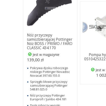
Nóż przyczepy
samozbierającej Pottinger
Nóż BOSS / PRIMO / FARO
CLASSIC 434.170
Jest w magazynie
Pompa hy
0510425322 
139,00 zł
Pokrywa dysku roboczego
Jest w
niskiego Pottinger Novadisc
1 002
Novacat 397.60.155.0
Sprzęgło kłowe przyczepy
samozbierającej Pottinger
548.81.025.0
Nóż przyczepy Pottinger
Europrofi / Jumbo 434.181
Dysk roboczy wysoki