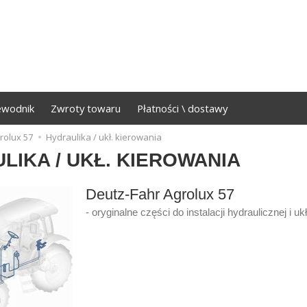
ewodnik
Zwroty towaru
Płatności \ dostawy
rolux 57
Hydraulika / ukł. kierowania
LIKA / UKŁ. KIEROWANIA
Deutz-Fahr Agrolux 57
- oryginalne części do instalacji hydraulicznej i u