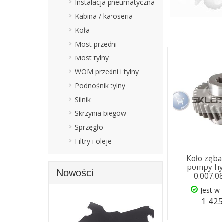
Instalacja pneumatyczna
Kabina / karoseria
Koła
Most przedni
Most tylny
WOM przedni i tylny
Podnośnik tylny
Silnik
Skrzynia biegów
Sprzęgło
Filtry i oleje
Koło zęb
pompy hy
Nowości
0.007.0
Jest w
1 425