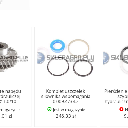
ate napędu
Komplet uszczelek
Pierścienie
drauliczej
siłownika wspomagania
szyb
811.0/10
0.009.4734.2
hydraulicz
 magazynie
Jest w magazynie
N
,01 zł
246,33 zł
9