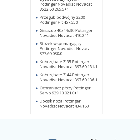
Pottinger Novadisc Novacat
3522.60.265.5+1
Przegub podwójny 2200
Pottinger Hit 457.550
Gniazdo 40x44x30 Pottinger
Novadisc Novacat 410.241
Stożek wspomagający
Pottinger Novadisc Novacat
377.60.030.0
Koło zębate Z-35 Pottinger
Novadisc Novacat 397.60.131.1
Koło zębate Z-44 Pottinger
Novadisc Novacat 397.60.136.1
Ochraniacz płozy Pottinger
Servo 929.10.021.0+1
Docisk noża Pottinger
Novadisc Novacat 434.160