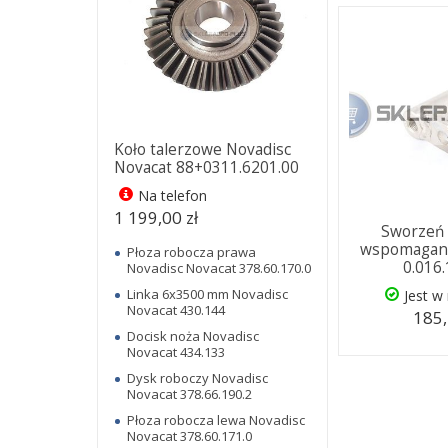
Koło talerzowe Novadisc
Novacat 88+0311.6201.00
Na telefon
1 199,00 zł
Sworzeń 
wspomagani
Płoza robocza prawa
0.016
Novadisc Novacat 378.60.170.0
Linka 6x3500 mm Novadisc
Jest w
Novacat 430.144
185,
Docisk noża Novadisc
Novacat 434.133
Dysk roboczy Novadisc
Novacat 378.66.190.2
Płoza robocza lewa Novadisc
Novacat 378.60.171.0