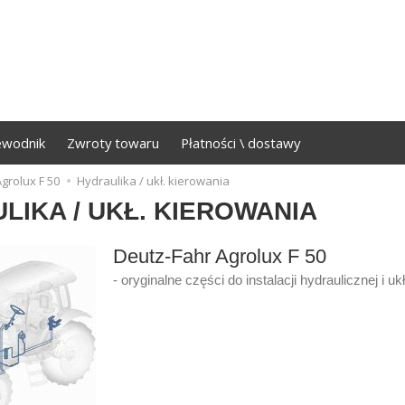
ewodnik
Zwroty towaru
Płatności \ dostawy
grolux F 50
Hydraulika / ukł. kierowania
LIKA / UKŁ. KIEROWANIA
Deutz-Fahr Agrolux F 50
- oryginalne części do instalacji hydraulicznej i u