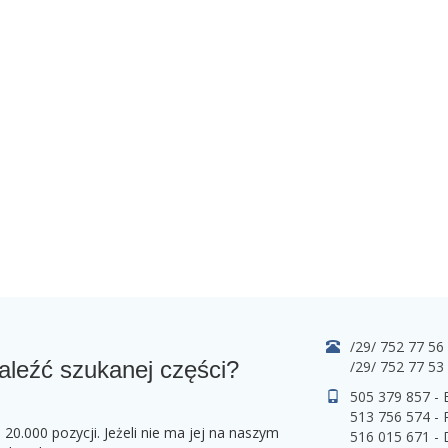
/29/ 752 77 56
aleźć szukanej części?
/29/ 752 77 53
505 379 857 -
513 756 574 - 
0.000 pozycji. Jeżeli nie ma jej na naszym
516 015 671 -