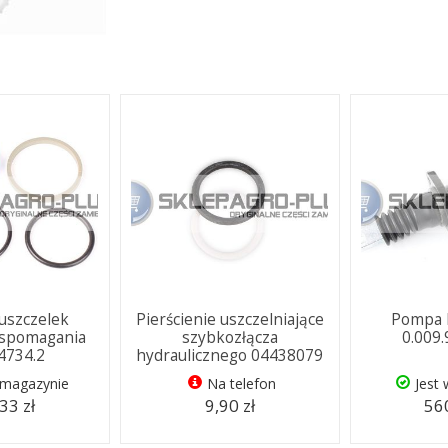
uszczelek
Pierścienie uszczelniające
Pompa 
wspomagania
szybkozłącza
0.009
.4734.2
hydraulicznego 04438079
 magazynie
Na telefon
Jest
33 zł
9,90 zł
560