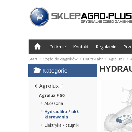
O firmie
Kontakt
Regulamin
Prz
Start
Części do ciągników
Deutz-Fahr
Agrolux F
A
HYDRAU
Kategorie
Agrolux F
Agrolux F 50
Akcesoria
Hydraulika / ukł.
kierowania
Elektryka / czujniki