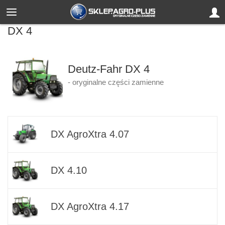
DX 4
Deutz-Fahr DX 4
- oryginalne części zamienne
DX AgroXtra 4.07
DX 4.10
DX AgroXtra 4.17