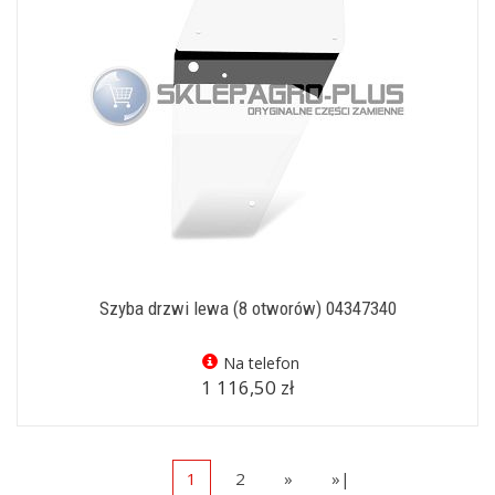
Szyba drzwi lewa (8 otworów) 04347340
Na telefon
1 116,50 zł
1
2
»
»|