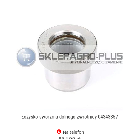
Łożysko sworznia dolnego zwrotnicy 04343357
Na telefon
864,99 zł