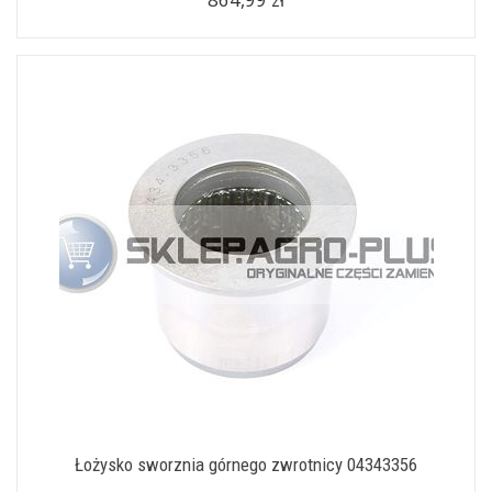
Łożysko sworznia górnego zwrotnicy 04343356