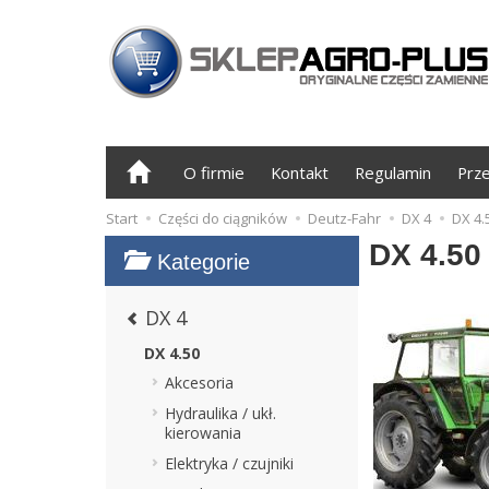
O firmie
Kontakt
Regulamin
Prz
Start
Części do ciągników
Deutz-Fahr
DX 4
DX 4.
DX 4.50
Kategorie
DX 4
DX 4.50
Akcesoria
Hydraulika / ukł.
kierowania
Elektryka / czujniki