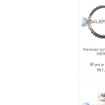
Pierścień sy
043
Jest w
961,