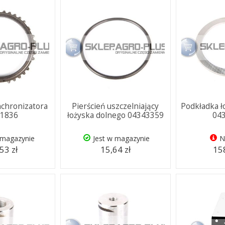
nchronizatora
Pierścień uszczelniający
Podkładka ł
91836
łożyska dolnego 04343359
04
 magazynie
Jest w magazynie
N
53 zł
15,64 zł
158