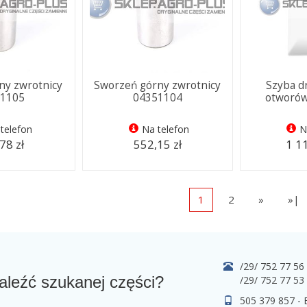
ny zwrotnicy
Sworzeń górny zwrotnicy
Szyba d
51105
04351104
otworów
telefon
Na telefon
N
78 zł
552,15 zł
1 11
1
2
»
»|
/29/ 752 77 56
aleźć szukanej części?
/29/ 752 77 53
505 379 857 -