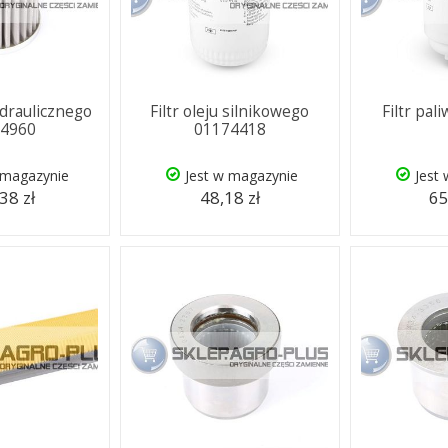
hydraulicznego
Filtr oleju silnikowego
Filtr pa
54960
01174418
 magazynie
Jest w magazynie
Jest
38 zł
48,18 zł
65