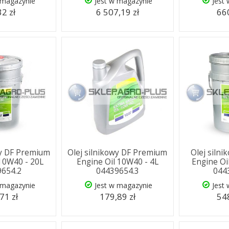
 magazynie
Jest w magazynie
Jest
32 zł
6 507,19 zł
660
wy DF Premium
Olej silnikowy DF Premium
Olej siln
 10W40 - 20L
Engine Oil 10W40 - 4L
Engine Oi
9654.2
04439654.3
044
 magazynie
Jest w magazynie
Jest
71 zł
179,89 zł
548