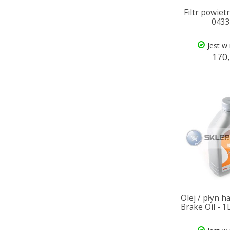
Filtr powie
043
Jest w
170,
Olej / płyn 
Brake Oil - 1