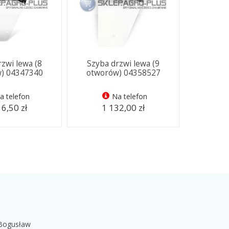
rzwi lewa (8
Szyba drzwi lewa (9
) 04347340
otworów) 04358527
a telefon
Na telefon
6,50 zł
1 132,00 zł
 Bogusław