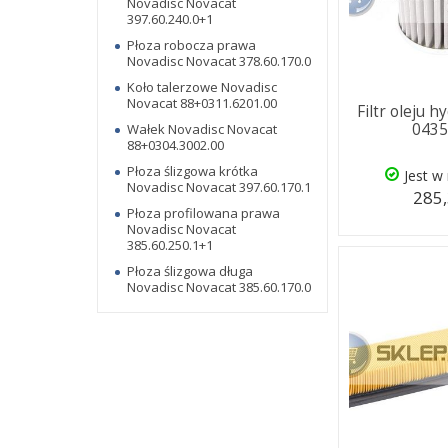
Novadisc Novacat
397.60.240.0+1
Płoza robocza prawa
Novadisc Novacat 378.60.170.0
Koło talerzowe Novadisc
Novacat 88+0311.6201.00
Filtr oleju 
043
Wałek Novadisc Novacat
88+0304.3002.00
Płoza ślizgowa krótka
Jest w
Novadisc Novacat 397.60.170.1
285,
Płoza profilowana prawa
Novadisc Novacat
385.60.250.1+1
Płoza ślizgowa długa
Novadisc Novacat 385.60.170.0