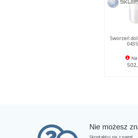
Sworzeń dol
043
Na 
502,
Nie możesz zn
Skontaktuj się z nami!