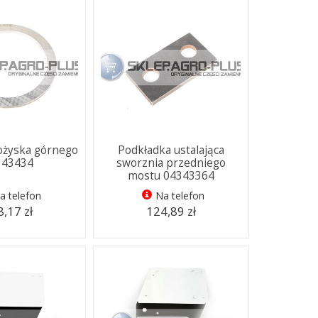
ożyska górnego
Podkładka ustalająca
343434
sworznia przedniego
mostu 04343364
a telefon
Na telefon
,17 zł
124,89 zł