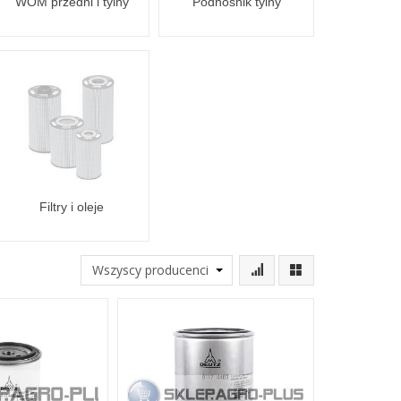
WOM przedni i tylny
Podnośnik tylny
Filtry i oleje