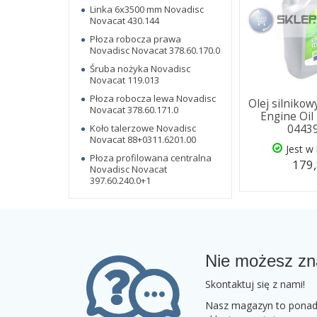
Linka 6x3500 mm Novadisc
Novacat 430.144
Płoza robocza prawa
Novadisc Novacat 378.60.170.0
Śruba nożyka Novadisc
Novacat 119.013
Płoza robocza lewa Novadisc
Olej silniko
Novacat 378.60.171.0
Engine Oil
Koło talerzowe Novadisc
0443
Novacat 88+0311.6201.00
Jest w
Płoza profilowana centralna
179,
Novadisc Novacat
397.60.240.0+1
Nie możesz zn
Skontaktuj się z nami!
Nasz magazyn to ponad 2