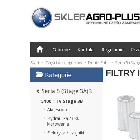
O firmie
Kontakt
Regulamin
Prz
Start
Części do ciągników
Deutz-Fahr
Seria 5 (Stag
FILTRY 
Kategorie
Seria 5 (Stage 3A)B
5100 TTV Stage 3B
Akcesoria
Hydraulika / ukł.
kierowania
Elektryka / czujniki