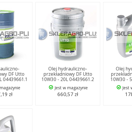
rauliczno-
Olej hydrauliczno-
Olej hy
owy DF Utto
przekładniowy DF Utto
przekładn
L 04439661.1
10W30 - 20L 04439661.2
10W30 - 5
 magazynie
Jest w magazynie
Jest
,19 zł
660,57 zł
178