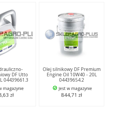
drauliczno-
Olej silnikowy DF Premium
iowy DF Utto
Engine Oil 10W40 - 20L
L 04439661.3
04439654.2
 w magazynie
Jest w magazynie
,63 zł
844,71 zł