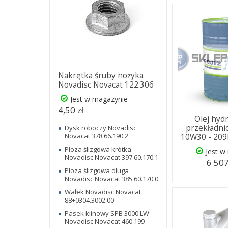
Nakrętka śruby nożyka
Novadisc Novacat 122.306
Jest w magazynie
4,50 zł
Olej hyd
przekładni
Dysk roboczy Novadisc
Novacat 378.66.190.2
10W30 - 209
Płoza ślizgowa krótka
Jest w
Novadisc Novacat 397.60.170.1
6 507
Płoza ślizgowa długa
Novadisc Novacat 385.60.170.0
Wałek Novadisc Novacat
88+0304.3002.00
Pasek klinowy SPB 3000 LW
Novadisc Novacat 460.199