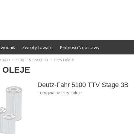
ewodnik
Zwroty towaru
Płatności \ dostawy
e 3A)B
5100 TTV Stage 3B
Filtry i oleje
I OLEJE
Deutz-Fahr 5100 TTV Stage 3B
- oryginalne filtry i oleje