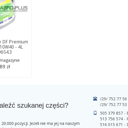
wy DF Premium
 10W40 - 4L
9654.3
 magazynie
89 zł
/29/ 752 77 56
aleźć szukanej części?
/29/ 752 77 53
505 379 857 -
513 756 574 - 
0.000 pozycji. Jeżeli nie ma jej na naszym
516 015 671 -