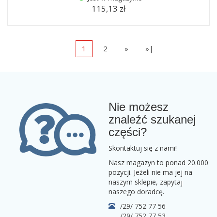
115,13 zł
1
2
»
»|
Nie możesz
znaleźć szukanej
części?
Skontaktuj się z nami!
Nasz magazyn to ponad 20.000
pozycji. Jeżeli nie ma jej na
naszym sklepie, zapytaj
naszego doradcę.
/29/ 752 77 56
/29/ 752 77 53