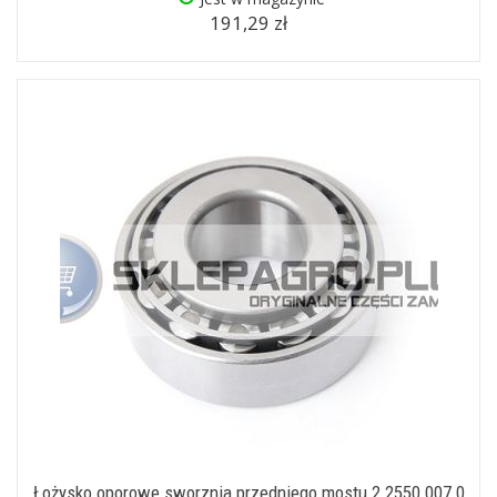
191,29 zł
Łożysko oporowe sworznia przedniego mostu 2.2550.007.0