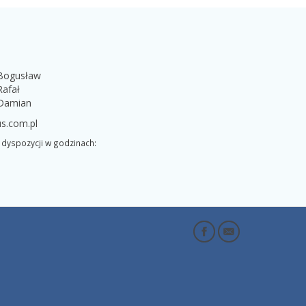
 Bogusław
Rafał
 Damian
s.com.pl
dyspozycji w godzinach: