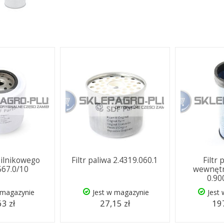
 silnikowego
Filtr paliwa 2.4319.060.1
Filtr
567.0/10
wewnętr
0.90
 magazynie
Jest w magazynie
Jest
63 zł
27,15 zł
197