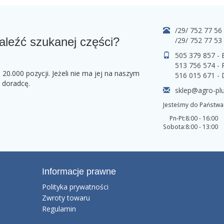
/29/ 752 77 56
aleźć szukanej części?
/29/ 752 77 53
505 379 857 -
513 756 574 - 
0.000 pozycji. Jeżeli nie ma jej na naszym
516 015 671 -
o doradcę.
sklep@agro-plu
Jesteśmy do Państwa 
Pn-Pt:
8:00 - 16:00
Sobota:
8:00 - 13:00
Informacje prawne
Polityka prywatności
Zwroty towaru
Regulamin