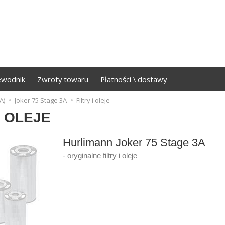
ewodnik
Zwroty towaru
Płatności \ dostawy
A)
Joker 75 Stage 3A
Filtry i oleje
I OLEJE
Hurlimann Joker 75 Stage 3A
- oryginalne filtry i oleje