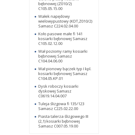
bębnowej (Z010/2)
C105.05.15.00
Wałek napędowy
wielowypustowy (KDT,Z010/2)
Samasz C224.02.04.00
Koło pasowe małe fi 141
kosiarki bębnowej Samasz
C105.02.12.00
Wał poziomy ramy kosiarki
bębnowej Samasz
C104.04.06.00
Wał pionowy bączek typ I kpl.
kosiarki bębnowej Samasz
C104.05.KP.01
Dysk roboczy kosiarki
dyskowej Samasz
C0619.14.04.007
Tuleja ślizgowa fi 135/123
Samasz C225.02.22.00
Piasta talerza ślizgowego III
(2,1) kosiarki bębnowej
Samasz C007.05.19.00