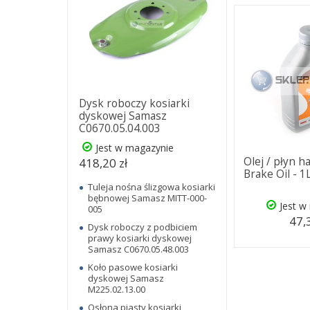
Dysk roboczy kosiarki
dyskowej Samasz
C0670.05.04.003
Jest w magazynie
Olej / płyn 
418,20 zł
Brake Oil - 1
Tuleja nośna ślizgowa kosiarki
bębnowej Samasz MITT-000-
Jest w
005
47,
Dysk roboczy z podbiciem
prawy kosiarki dyskowej
Samasz C0670.05.48.003
Koło pasowe kosiarki
dyskowej Samasz
M225.02.13.00
Osłona piasty kosiarki