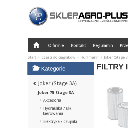
O firmie
Kontakt
Regulamin
Prz
Start
Części do ciągników
Hurlimann
Joker (Stage 3
FILTRY 
Kategorie
Joker (Stage 3A)
Joker 75 Stage 3A
Akcesoria
Hydraulika / ukł.
kierowania
Elektryka / czujniki