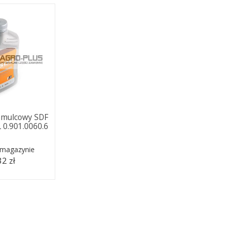
hamulcowy SDF
L 0.901.0060.6
 magazynie
32 zł