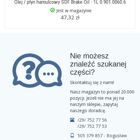
Olej / płyn hamulcowy SDF Brake Oil - 1L 0.901.0060.6
Jest w magazynie
47,32 zł
Nie możesz
znaleźć szukanej
części?
Skontaktuj się z nami!
Nasz magazyn to ponad 20.000
pozycji. Jeżeli nie ma jej na
naszym sklepie, zapytaj
naszego doradcę.
/29/ 752 77 56
/29/ 752 77 53
505 379 857 - Bogusław