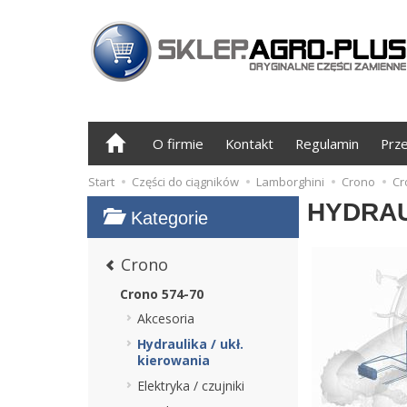
O firmie
Kontakt
Regulamin
Prz
Start
Części do ciągników
Lamborghini
Crono
Cr
HYDRAU
Kategorie
Crono
Crono 574-70
Akcesoria
Hydraulika / ukł.
kierowania
Elektryka / czujniki