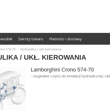
ewodnik
Zwroty towaru
Płatności \ dostawy
ono 574-70
Hydraulika / ukł. kierowania
LIKA / UKŁ. KIEROWANIA
Lamborghini Crono 574-70
- oryginalne części do instalacji hydraulicznej i u