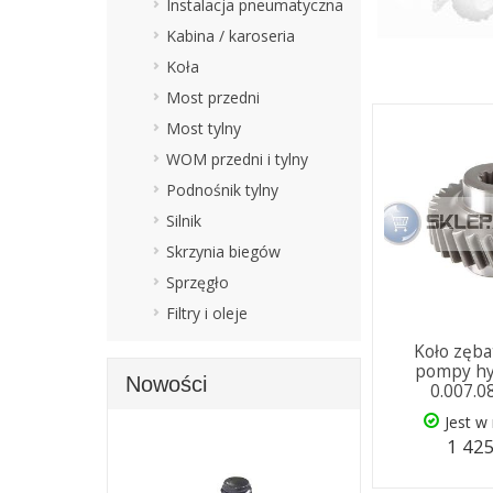
Instalacja pneumatyczna
Kabina / karoseria
Koła
Most przedni
Most tylny
WOM przedni i tylny
Podnośnik tylny
Silnik
Skrzynia biegów
Sprzęgło
Filtry i oleje
Koło zęb
pompy hy
Nowości
0.007.0
Jest w
1 425