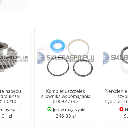
ate napędu
Komplet uszczelek
Pierścienie
drauliczej
siłownika wspomagania
szyb
811.0/10
0.009.4734.2
hydraulicz
 magazynie
Jest w magazynie
N
,01 zł
246,33 zł
9