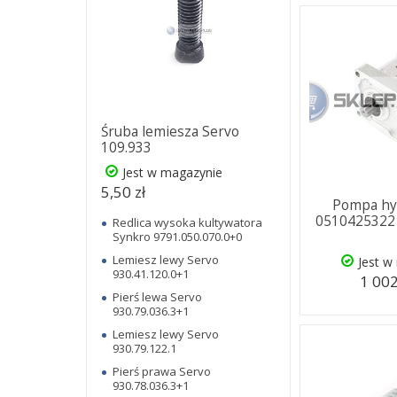
Śruba lemiesza Servo
109.933
Jest w magazynie
5,50 zł
Pompa hy
0510425322 
Redlica wysoka kultywatora
Synkro 9791.050.070.0+0
Lemiesz lewy Servo
Jest w
930.41.120.0+1
1 002
Pierś lewa Servo
930.79.036.3+1
Lemiesz lewy Servo
930.79.122.1
Pierś prawa Servo
930.78.036.3+1