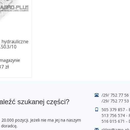
 hydrauliczne
.50.3/10
 magazynie
37 zł
/29/ 752 77 56
aleźć szukanej części?
/29/ 752 77 53
505 379 857 -
513 756 574 - 
0.000 pozycji. Jeżeli nie ma jej na naszym
516 015 671 -
o doradcę.
sklep@agro-plu