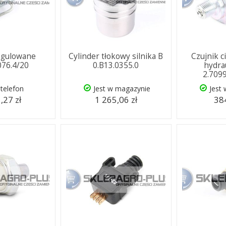
egulowane
Cylinder tłokowy silnika B
Czujnik c
076.4/20
0.B13.0355.0
hydra
2.709
telefon
Jest w magazynie
Jest
,27 zł
1 265,06 zł
384