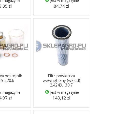
 w magazynie
Jest w magazynie
,35 zł
84,74 zł
iwa odstojnik
Filtr powietrza
19.220.6
wewnętrzny (wkład)
2.4249.130.7
 w magazynie
Jest w magazynie
,97 zł
143,12 zł