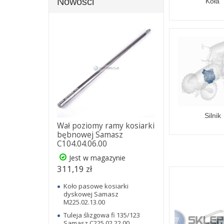
Nowości
Koła
Silnik
Wał poziomy ramy kosiarki
bębnowej Samasz
C104.04.06.00
Jest w magazynie
311,19 zł
Koło pasowe kosiarki
dyskowej Samasz
M225.02.13.00
Tuleja ślizgowa fi 135/123
Samasz C225.02.22.00