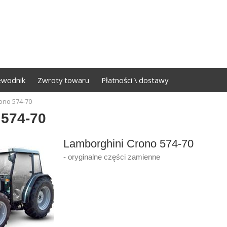
ewodnik
Zwroty towaru
Płatności \ dostawy
ono 574-70
574-70
Lamborghini Crono 574-70
- oryginalne części zamienne