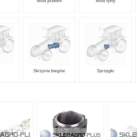
Most przedni
Most tylny
Skrzynia biegów
Sprzęgło