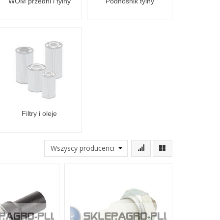
WOM przedni i tylny
Podnośnik tylny
Filtry i oleje