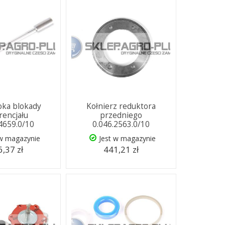
łoka blokady
Kołnierz reduktora
rencjału
przedniego
.4659.0/10
0.046.2563.0/10
 w magazynie
Jest w magazynie
,37 zł
441,21 zł