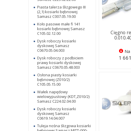
Piasta talerza ślizgowego III
(2,1) kosiarki bębnowej
Samasz C007.05.19.00
Koło pasowe małe fi 141
kosiarki bębnowej Samasz
Cięgno r
C105.02.12.00
0.010.4
Dysk roboczy kosiarki
dyskowej Samasz
C0670.05.04.003
Na 
1 661
Dysk roboczy z podbiciem
prawy kosiarki dyskowej
Samasz C0670.05.48.003
Osłona piasty kosiarki
bębnowej (Z010/2)
C105.05.15.00
Wałek napędowy
wielowypustowy (KDT,Z010/2)
Samasz C224.02.04.00
Dysk roboczy kosiarki
dyskowej Samasz
C0619.14.04.007
Tuleja nośna ślizgowa kosiarki
bębnowej Samasz MITT-000-