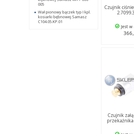
005
Czujnik ciśni
Wał pionowy bączek typ I kpl.
2.7099.
kosiarki bębnowej Samasz
C104.05.KP.01
Jest w
366,
Czujnik zał
przekaźnika