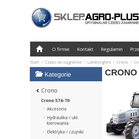
O firmie
Kontakt
Regulamin
Prz
Start
Części do ciągników
Lamborghini
Crono
Cr
CRONO 
Kategorie
Crono
Crono 574-70
Akcesoria
Hydraulika / ukł.
kierowania
Elektryka / czujniki