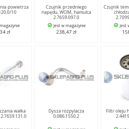
enia powietrza
Czujnik przedniego
Czujnik tem
320.0/10
napędu, WOM, hamulca
chłodzą
2.7659.097.0
2.709
 magazynie
Jest w magazynie
Jest
34 zł
238,47 zł
158
ączania wałka
Dysza rozpylacza
Filtr oleju
 2.7659.131.0
0.086.1550.2
2.441