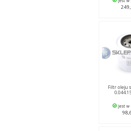
Jest w
249,
Filtr oleju
0.044.1
Jest w
98,