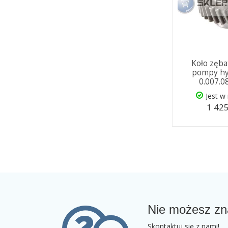
Koło zęb
pompy hy
0.007.0
Jest w
1 425
Nie możesz zn
Skontaktuj się z nami!