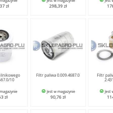
 magazynie
Jest w magazynie
Jest
37 zł
298,39 zł
176
 silnikowego
Filtr paliwa 0.009.4687.0
Filtr pal
567.0/10
2.43
 magazynie
Jest w magazynie
Jest
63 zł
90,76 zł
114