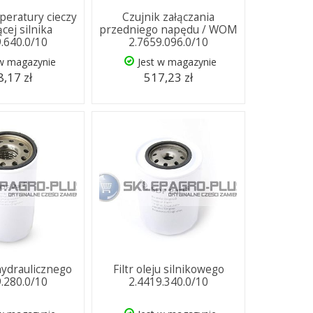
peratury cieczy
Czujnik załączania
cej silnika
przedniego napędu / WOM
9.640.0/10
2.7659.096.0/10
 w magazynie
Jest w magazynie
,17 zł
517,23 zł
 hydraulicznego
Filtr oleju silnikowego
9.280.0/10
2.4419.340.0/10