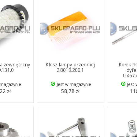
rza zewnętrzny
Klosz lampy przedniej
Kołek t
9.131.0
2.8019.200.1
dyfe
0.467
 magazynie
Jest w magazynie
Jest
22 zł
58,78 zł
116