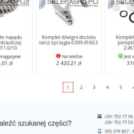
ate napędu
Komplet dźwigni docisku
Komplet
drauliczej
tarcz sprzęgła 0.009.4160.3
pompki
811.0/10
2.45
 magazynie
Na telefon
Jest
,01 zł
2 420,21 zł
310
1
2
3
4
5
/29/ 752 77 56
aleźć szukanej części?
/29/ 752 77 53
505 379 857 -