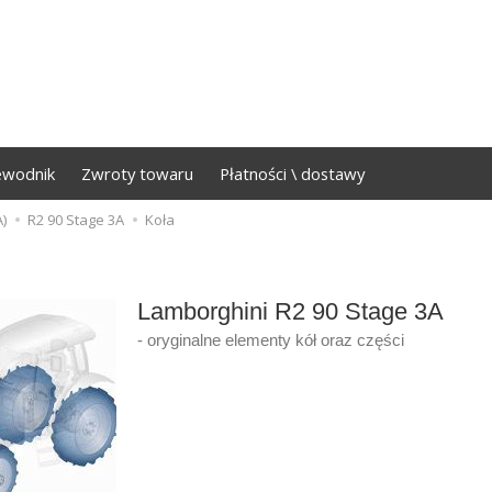
ewodnik
Zwroty towaru
Płatności \ dostawy
)
R2 90 Stage 3A
Koła
Lamborghini R2 90 Stage 3A
- oryginalne elementy kół oraz części