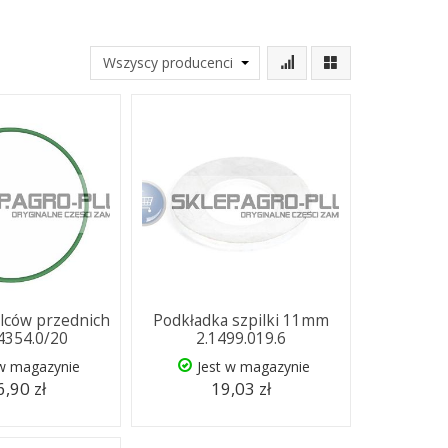
lców przednich
Podkładka szpilki 11mm
.4354.0/20
2.1499.019.6
 w magazynie
Jest w magazynie
,90 zł
19,03 zł