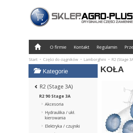
O firmie
Kontakt
Regulamin
Prz
Start
Części do ciągników
Lamborghini
R2 (Stage 3A
KOŁA
Kategorie
R2 (Stage 3A)
R2 90 Stage 3A
Akcesoria
Hydraulika / ukł.
kierowania
Elektryka / czujniki