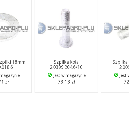
szpilki 18mm
Szpilka koła
Szpilka
9.018.6
2.0399.204.6/10
2.00
 magazynie
Jest w magazynie
Jest
71 zł
73,13 zł
72