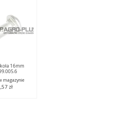
 koła 16mm
99.005.6
 w magazynie
,57 zł