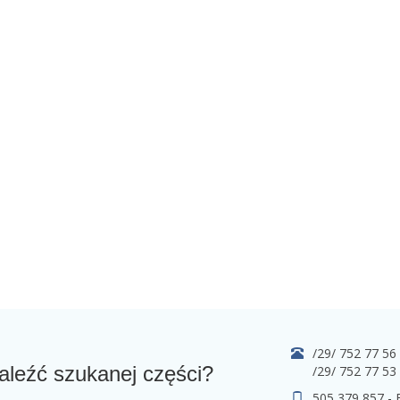
/29/ 752 77 56
aleźć szukanej części?
/29/ 752 77 53
505 379 857 -