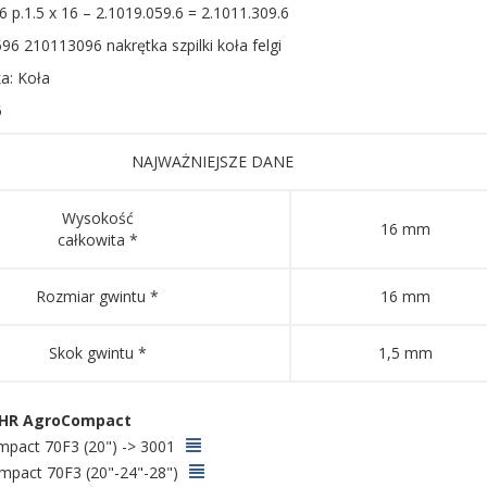
 p.1.5 x 16 – 2.1019.059.6 = 2.1011.309.6
96 210113096 nakrętka szpilki koła felgi
ka: Koła
5
NAJWAŻNIEJSZE DANE
Wysokość
16 mm
całkowita *
Rozmiar gwintu *
16 mm
Skok gwintu *
1,5 mm
HR AgroCompact
pact 70F3 (20") -> 3001
pact 70F3 (20"-24"-28")