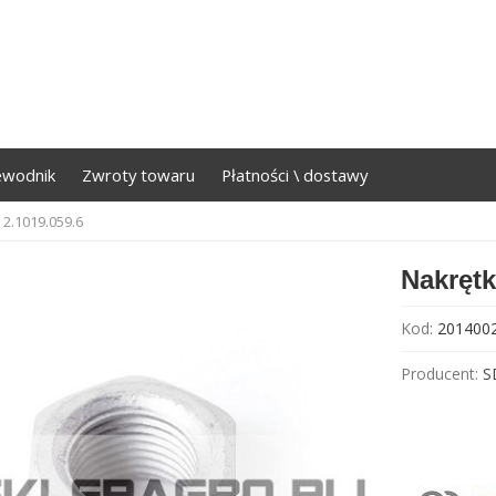
ewodnik
Zwroty towaru
Płatności \ dostawy
 2.1019.059.6
Nakrętk
Kod:
201400
Producent:
S