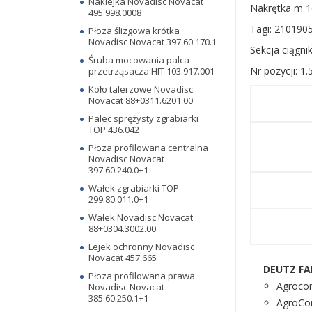
Naklejka Novadisc Novacat
Nakrętka m 16
495.998.0008
Tagi: 2101905
Płoza ślizgowa krótka
Novadisc Novacat 397.60.170.1
Sekcja ciągni
Śruba mocowania palca
Nr pozycji: 1.
przetrząsacza HIT 103.917.001
Koło talerzowe Novadisc
Novacat 88+0311.6201.00
Palec sprężysty zgrabiarki
TOP 436.042
Płoza profilowana centralna
Novadisc Novacat
397.60.240.0+1
Wałek zgrabiarki TOP
299.80.011.0+1
Wałek Novadisc Novacat
88+0304.3002.00
Lejek ochronny Novadisc
Novacat 457.665
DEUTZ FA
Płoza profilowana prawa
Agrocom
Novadisc Novacat
385.60.250.1+1
AgroCom