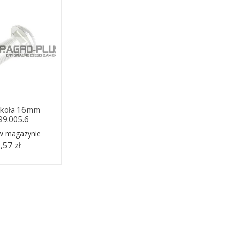
 koła 16mm
99.005.6
 w magazynie
,57 zł