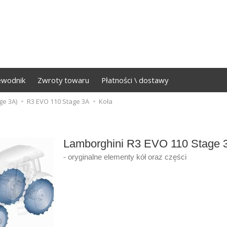
ewodnik
Zwroty towaru
Płatności \ dostawy
ge 3A)
R3 EVO 110 Stage 3A
Koła
Lamborghini R3 EVO 110 Stage 
- oryginalne elementy kół oraz części