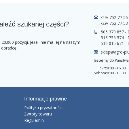
/29/ 752 77 56
aleźć szukanej części?
/29/ 752 77 53
505 379 857 -
513 756 574 - 
0.000 pozycji. Jeżeli nie ma jej na naszym
516 015 671 -
o doradcę.
sklep@agro-plu
Jesteśmy do Państwa 
Pn-Pt:
8:00 - 16:00
Sobota:
8:00 - 13:00
Informacje prawne
Polityka prywatności
Zwroty towaru
Regulamin