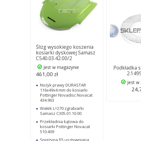
Ślizg wysokiego koszenia
kosiarki dyskowej Samasz
C540.03.42.00/2
Jest w magazynie
Podkładka 
2.149
461,00 zł
Jest w
Nożyk prawy DURASTAR
24,
116x49x4 mm do kosiarki
Pottinger Novadisc Novacat
434.963
Wałek L=270 zgrabiarki
Samasz C305.01.10.00
Przekładnia kątowa do
kosiarki Pottinger Novacat
510.409
Sprężyna fi5 usztywniana