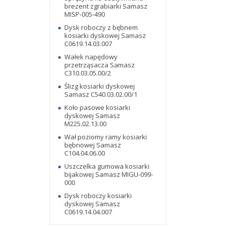
brezent zgrabiarki Samasz
MISP-005-490
Dysk roboczy z bębnem
kosiarki dyskowej Samasz
C0619.14.03.007
Wałek napędowy
przetrząsacza Samasz
C310.03.05.00/2
Ślizg kosiarki dyskowej
Samasz C540.03.02.00/1
Koło pasowe kosiarki
dyskowej Samasz
M225.02.13.00
Wał poziomy ramy kosiarki
bębnowej Samasz
C104.04.06.00
Uszczelka gumowa kosiarki
bijakowej Samasz MIGU-099-
000
Dysk roboczy kosiarki
dyskowej Samasz
C0619.14.04.007