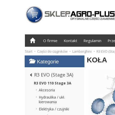
O firmie
Kontakt
Regulamin
Prz
Start
Części do ciągników
Lamborghini
R3 EVO (Sta
KOŁA
Kategorie
R3 EVO (Stage 3A)
R3 EVO 110 Stage 3A
Akcesoria
Hydraulika / ukł.
kierowania
Elektryka / czujniki