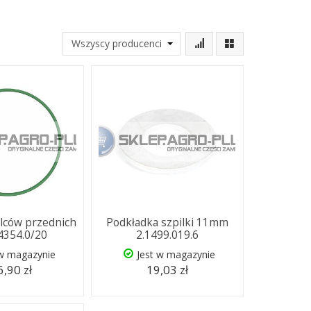
lców przednich
Podkładka szpilki 11mm
.4354.0/20
2.1499.019.6
 w magazynie
Jest w magazynie
,90 zł
19,03 zł