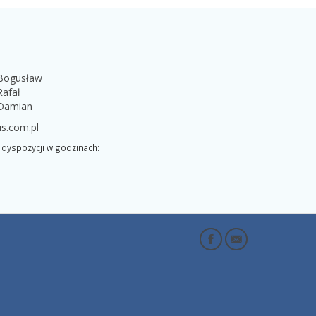
 Bogusław
Rafał
 Damian
s.com.pl
dyspozycji w godzinach: