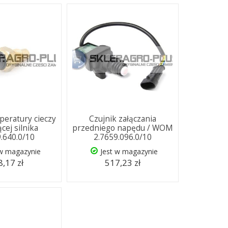
peratury cieczy
Czujnik załączania
cej silnika
przedniego napędu / WOM
9.640.0/10
2.7659.096.0/10
 w magazynie
Jest w magazynie
,17 zł
517,23 zł