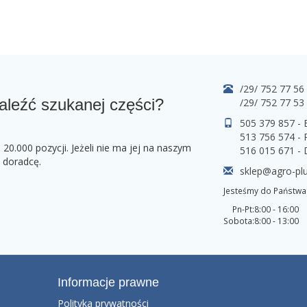
/29/ 752 77 56
aleźć szukanej części?
/29/ 752 77 53
505 379 857 -
513 756 574 - 
0.000 pozycji. Jeżeli nie ma jej na naszym
516 015 671 -
o doradcę.
sklep@agro-plu
Jesteśmy do Państwa 
Pn-Pt:
8:00 - 16:00
Sobota:
8:00 - 13:00
Informacje prawne
Polityka prywatności