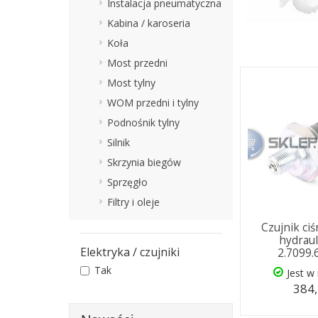
Instalacja pneumatyczna
Kabina / karoseria
Koła
Most przedni
Most tylny
WOM przedni i tylny
Podnośnik tylny
Silnik
Skrzynia biegów
Sprzęgło
Filtry i oleje
Czujnik ciś
hydrau
Elektryka / czujniki
2.7099.
Tak
Jest w
384,