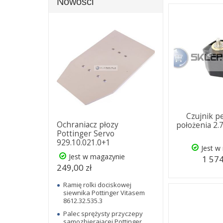
Nowości
Czujnik p
Ochraniacz płozy
położenia 2.
Pottinger Servo
929.10.021.0+1
Jest w
Jest w magazynie
1 574
249,00 zł
Ramię rolki dociskowej
siewnika Pottinger Vitasem
8612.32.535.3
Palec sprężysty przyczepy
samozbierającej Pottinger