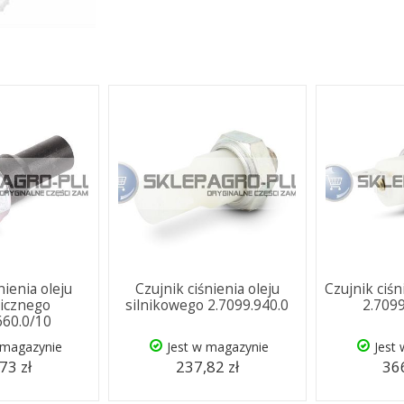
nienia oleju
Czujnik ciśnienia oleju
Czujnik ciś
licznego
silnikowego 2.7099.940.0
2.709
660.0/10
 magazynie
Jest w magazynie
Jest
73 zł
237,82 zł
366