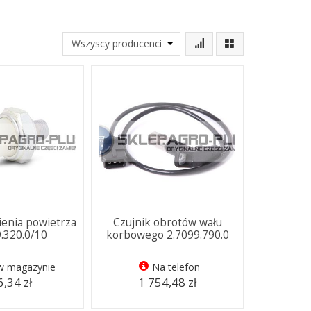
nienia powietrza
Czujnik obrotów wału
9.320.0/10
korbowego 2.7099.790.0
 w magazynie
Na telefon
,34 zł
1 754,48 zł