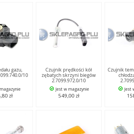
edału gazu,
Czujnik prędkości kół
Czujnik tem
7099.740.0/10
zębatych skrzyni biegów
chłodzą
2.7099.972.0/10
2.709
 magazynie
Jest w magazynie
Jest
,80 zł
549,00 zł
158