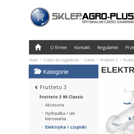
O firmie
Kontakt
Regulamin
Prz
Start
Części do ciągników
Same
Frutteto 3
Frutte
ELEKTR
Kategorie
Frutteto 3
Frutteto 3 90 Classic
Akcesoria
Hydraulika / ukł.
kierowania
Elektryka / czujniki