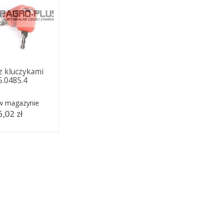
 z kluczykami
5.0485.4
 w magazynie
,02 zł