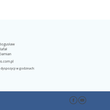
 Bogusław
Rafał
 Damian
s.com.pl
dyspozycji w godzinach: