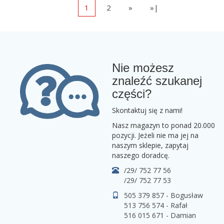
1
2
»
»|
Nie możesz
znaleźć szukanej
części?
Skontaktuj się z nami!
Nasz magazyn to ponad 20.000
pozycji. Jeżeli nie ma jej na
naszym sklepie, zapytaj
naszego doradcę.
/29/ 752 77 56
/29/ 752 77 53
505 379 857 - Bogusław
513 756 574 - Rafał
516 015 671 - Damian