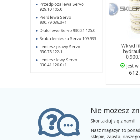
Przedpłoza lewa Servo
929.10.105.0
Pierś lewa Servo
930.79.036.3+1
Dłuto lewe Servo 930.21.125.0
Śruba lemiesza Servo 109.933
Wkład fi
Lemiesz prawy Servo
hydrau
930.78.122.1
0.900
Lemiesz lewy Servo
930.41.120.0+1
Jest w
612,
Nie możesz zn
Skontaktuj się z nami!
Nasz magazyn to ponad 2
sklepie, zapytaj naszeg