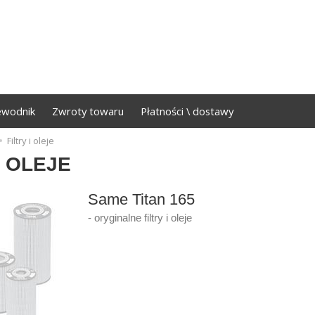
ewodnik
Zwroty towaru
Płatności \ dostawy
Filtry i oleje
I OLEJE
Same Titan 165
- oryginalne filtry i oleje