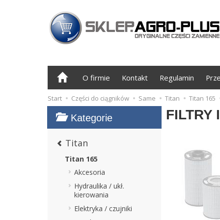
O firmie
Kontakt
Regulamin
Prz
Start
Części do ciągników
Same
Titan
Titan 165
FILTRY 
Kategorie
Titan
Titan 165
Akcesoria
Hydraulika / ukł.
kierowania
Elektryka / czujniki