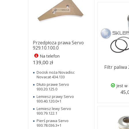
Przedpłoza prawa Servo
929.10.100.0
Na telefon
139,00 zł
Filtr paliwa
Docisk noża Novadisc
Novacat 434.133
Dłuto prawe Servo
Jest w
930.20.125.0
45,
Lemiesz prawy Servo
930.40.120.0+1
Lemiesz lewy Servo
930.79.122.1
Pierś prawa Servo
930.78.036.3+1