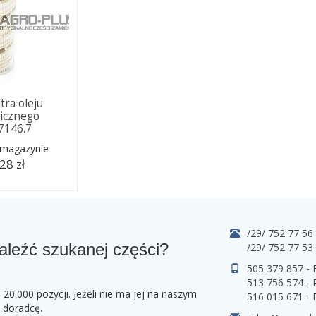
ltra oleju
licznego
.7146.7
 magazynie
28 zł
/29/ 752 77 56
aleźć szukanej części?
/29/ 752 77 53
505 379 857 -
513 756 574 - 
0.000 pozycji. Jeżeli nie ma jej na naszym
516 015 671 -
o doradcę.